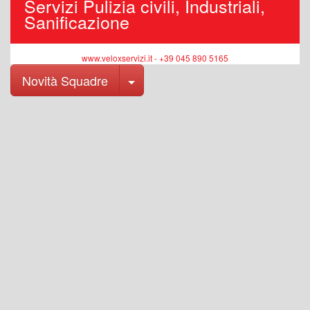
Servizi Pulizia civili, Industriali,
Sanificazione
www.veloxservizi.it - +39 045 890 5165
Toggle Dropdown
Novità Squadre