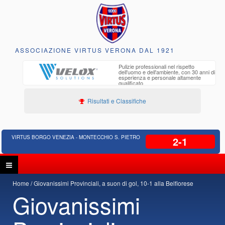
ASSOCIAZIONE VIRTUS VERONA DAL 1921
to e
Pulizie professionali nel rispetto
iclabili
dell'uomo e dell'ambiente, con 30 anni di
esperienza e personale altamente
qualificato
Risultati e Classifiche
VIRTUS BORGO VENEZIA - MONTECCHIO S. PIETRO
2-1
Home
Giovanissimi Provinciali, a suon di gol, 10-1 alla Belfiorese
Giovanissimi