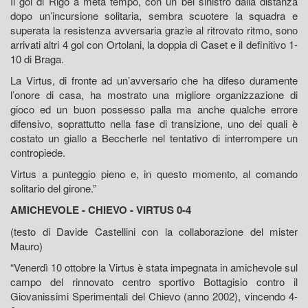
Il gol di Rigo a metà tempo, con un bel sinistro dalla distanza
dopo un’incursione solitaria, sembra scuotere la squadra e
superata la resistenza avversaria grazie al ritrovato ritmo, sono
arrivati altri 4 gol con Ortolani, la doppia di Caset e il definitivo 1-
10 di Braga.
La Virtus, di fronte ad un’avversario che ha difeso duramente
l’onore di casa, ha mostrato una migliore organizzazione di
gioco ed un buon possesso palla ma anche qualche errore
difensivo, soprattutto nella fase di transizione, uno dei quali è
costato un giallo a Beccherle nel tentativo di interrompere un
contropiede.
Virtus a punteggio pieno e, in questo momento, al comando
solitario del girone.”
AMICHEVOLE - CHIEVO - VIRTUS 0-4
(testo di Davide Castellini con la collaborazione del mister
Mauro)
“Venerdì 10 ottobre la Virtus è stata impegnata in amichevole sul
campo del rinnovato centro sportivo Bottagisio contro il
Giovanissimi Sperimentali del Chievo (anno 2002), vincendo 4-