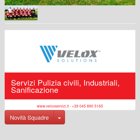
Servizi Pulizia civili, Industriali,
Sanificazione
www.veloxservizi.it - +39 045 890 5165
Toggle Dropdown
Novità Squadre