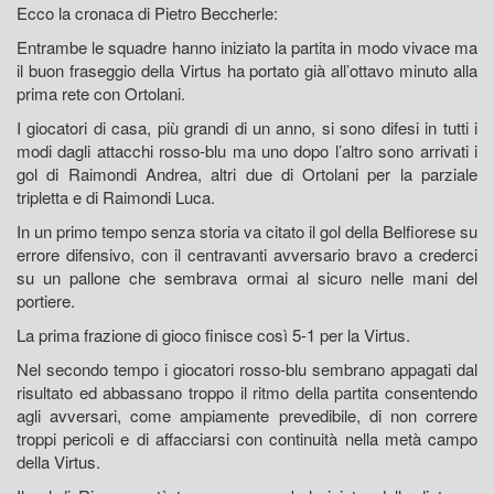
Ecco la cronaca di Pietro Beccherle:
Entrambe le squadre hanno iniziato la partita in modo vivace ma
il buon fraseggio della Virtus ha portato già all’ottavo minuto alla
prima rete con Ortolani.
I giocatori di casa, più grandi di un anno, si sono difesi in tutti i
modi dagli attacchi rosso-blu ma uno dopo l’altro sono arrivati i
gol di Raimondi Andrea, altri due di Ortolani per la parziale
tripletta e di Raimondi Luca.
In un primo tempo senza storia va citato il gol della Belfiorese su
errore difensivo, con il centravanti avversario bravo a crederci
su un pallone che sembrava ormai al sicuro nelle mani del
portiere.
La prima frazione di gioco finisce così 5-1 per la Virtus.
Nel secondo tempo i giocatori rosso-blu sembrano appagati dal
risultato ed abbassano troppo il ritmo della partita consentendo
agli avversari, come ampiamente prevedibile, di non correre
troppi pericoli e di affacciarsi con continuità nella metà campo
della Virtus.