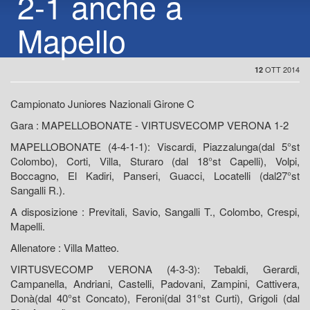
2-1 anche a
Mapello
OTT 2014
12
Campionato Juniores Nazionali Girone C
Gara : MAPELLOBONATE - VIRTUSVECOMP VERONA 1-2
MAPELLOBONATE (4-4-1-1): Viscardi, Piazzalunga(dal 5°st
Colombo), Corti, Villa, Sturaro (dal 18°st Capelli), Volpi,
Boccagno, El Kadiri, Panseri, Guacci, Locatelli (dal27°st
Sangalli R.).
A disposizione : Previtali, Savio, Sangalli T., Colombo, Crespi,
Mapelli.
Allenatore : Villa Matteo.
VIRTUSVECOMP VERONA (4-3-3): Tebaldi, Gerardi,
Campanella, Andriani, Castelli, Padovani, Zampini, Cattivera,
Donà(dal 40°st Concato), Feroni(dal 31°st Curti), Grigoli (dal