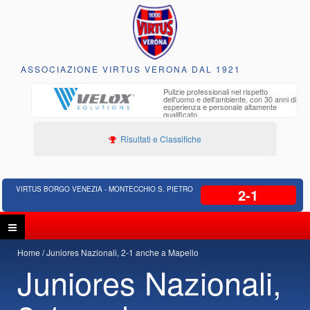
ASSOCIAZIONE VIRTUS VERONA DAL 1921
to e
Pulizie professionali nel rispetto
iclabili
dell'uomo e dell'ambiente, con 30 anni di
esperienza e personale altamente
qualificato
Risultati e Classifiche
VIRTUS BORGO VENEZIA - MONTECCHIO S. PIETRO
2-1
Home
Juniores Nazionali, 2-1 anche a Mapello
Juniores Nazionali,