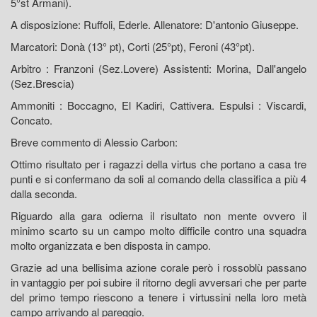
5°st Armani).
A disposizione: Ruffoli, Ederle. Allenatore: D'antonio Giuseppe.
Marcatori: Donà (13° pt), Corti (25°pt), Feroni (43°pt).
Arbitro : Franzoni (Sez.Lovere) Assistenti: Morina, Dall'angelo
(Sez.Brescia)
Ammoniti : Boccagno, El Kadiri, Cattivera. Espulsi : Viscardi,
Concato.
Breve commento di Alessio Carbon:
Ottimo risultato per i ragazzi della virtus che portano a casa tre
punti e si confermano da soli al comando della classifica a più 4
dalla seconda.
Riguardo alla gara odierna il risultato non mente ovvero il
minimo scarto su un campo molto difficile contro una squadra
molto organizzata e ben disposta in campo.
Grazie ad una bellisima azione corale però i rossoblù passano
in vantaggio per poi subire il ritorno degli avversari che per parte
del primo tempo riescono a tenere i virtussini nella loro metà
campo arrivando al pareggio.