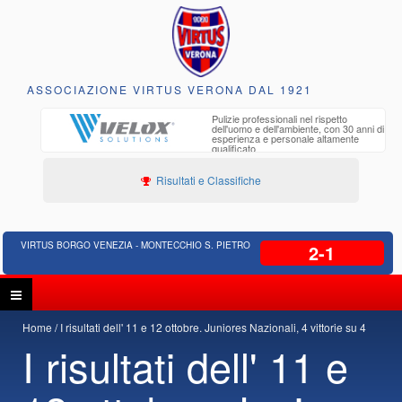
ASSOCIAZIONE VIRTUS VERONA DAL 1921
Pulizie professionali nel rispetto
Ediliz
dell'uomo e dell'ambiente, con 30 anni di
Proget
esperienza e personale altamente
Bonifi
qualificato
Risultati e Classifiche
VIRTUS BORGO VENEZIA - MONTECCHIO S. PIETRO
2-1
Home
I risultati dell' 11 e 12 ottobre. Juniores Nazionali, 4 vittorie su 4
I risultati dell' 11 e