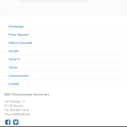
Homepage
Prime Squadre
Settore Giovanile
Società
VirtusTV
Tornei
Comunicazioni
Contatti
SSD Virtusvecomp Verona Ar.l.
Via Fleming, 17
37135 Verona
Tel. 045 892 0314
P.iva 03069460230