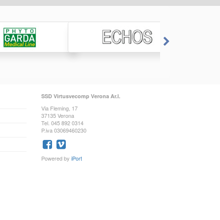
SSD Virtusvecomp Verona Ar.l.
Via Fleming, 17
37135 Verona
Tel. 045 892 0314
P.iva 03069460230
Powered by
iPort