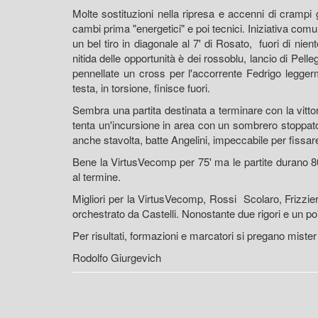
Molte sostituzioni nella ripresa e accenni di crampi
cambi prima "energetici" e poi tecnici. Iniziativa co
un bel tiro in diagonale al 7' di Rosato, fuori di nie
nitida delle opportunità è dei rossoblu, lancio di Pelleg
pennellate un cross per l'accorrente Fedrigo leggerme
testa, in torsione, finisce fuori.
Sembra una partita destinata a terminare con la vitto
tenta un'incursione in area con un sombrero stoppato
anche stavolta, batte Angelini, impeccabile per fissare s
Bene la VirtusVecomp per 75' ma le partite durano 80'
al termine.
Migliori per la VirtusVecomp, Rossi Scolaro, Frizzier
orchestrato da Castelli. Nonostante due rigori e un po'
Per risultati, formazioni e marcatori si pregano miste
Rodolfo Giurgevich