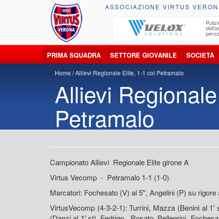
ASSOCIAZIONE VIRTUS VERON
ccolta, trasporto, smaltimento e recupero di
Pulizi
iuti e materiali riciclabili
dell'
perso
PRIMA SQUADRA
SETTORE GIOVANILE
SOCIETÀ
Home
Allievi Regionale Elite, 1-1 col Petramalo
Allievi Regionale 
Petramalo
Campionato Allievi Regionale Elite girone A
Virtus Vecomp - Petramalo 1-1 (1-0)
Marcatori: Fochesato (V) al 5'', Angelini (P) su rigore 
VirtusVecomp (4-3-2-1): Turrini, Mazza (Benini al 1' s
(Danzi al 1' st), Fedrigo, Rosato, Pellegrini, Fochesa