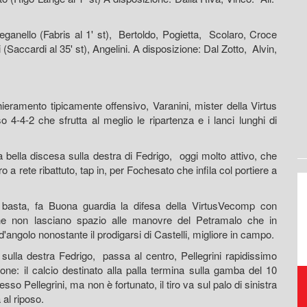
anello (Fabris al 1' st), Bertoldo, Pogietta, Scolaro, Croce
i (Saccardi al 35' st), Angelini. A disposizione: Dal Zotto, Alvin,
ramento tipicamente offensivo, Varanini, mister della Virtus
-4-2 che sfrutta al meglio le ripartenza e i lanci lunghi di
 bella discesa sulla destra di Fedrigo, oggi molto attivo, che
a rete ribattuto, tap in, per Fochesato che infila col portiere a
basta, fa Buona guardia la difesa della VirtusVecomp con
he non lasciano spazio alle manovre del Petramalo che in
'angolo nonostante il prodigarsi di Castelli, migliore in campo.
sulla destra Fedrigo, passa al centro, Pellegrini rapidissimo
lone: il calcio destinato alla palla termina sulla gamba del 10
Raccolta, trasporto,
sso Pellegrini, ma non è fortunato, il tiro va sul palo di sinistra
smaltimento, riciclo rifiuti
 al riposo.