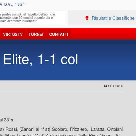
A DAL 1921
e professionali nel rispetto dell'uomo e
Edilizia
Risultati e Classifiche
ambiente, con 30 anni di esperienza e
Progetta
nale altamente qualificato
VIRTUSTV
TORNEI
CONTATTI
Elite, 1-1 col
SET 2014
14
al 38' s
t) Rossi, (Zanoni al 1' st) Scolaro, Frizziero, Laratta, Ortolani
to (Rigo Langè al 1' st) A disposizione: Dalla Riva, Vinco. All.