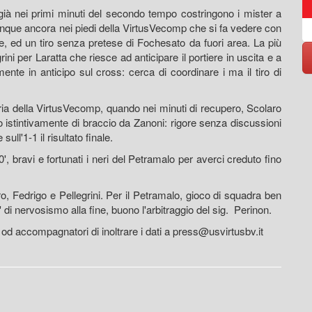
 già nei primi minuti del secondo tempo costringono i mister a
munque ancora nei piedi della VirtusVecomp che si fa vedere con
https://www.eversrl.it - +39 045 513362
nte, ed un tiro senza pretese di Fochesato da fuori area. La più
rini per Laratta che riesce ad anticipare il portiere in uscita e a
nte in anticipo sul cross: cerca di coordinare i ma il tiro di
ria della VirtusVecomp, quando nei minuti di recupero, Scolaro
 istintivamente di braccio da Zanoni: rigore senza discussioni
ull'1-1 il risultato finale.
, bravi e fortunati i neri del Petramalo per averci creduto fino
o, Fedrigo e Pellegrini. Per il Petramalo, gioco di squadra ben
 di nervosismo alla fine, buono l'arbitraggio del sig. Perinon.
r od accompagnatori di inoltrare i dati a press@usvirtusbv.it