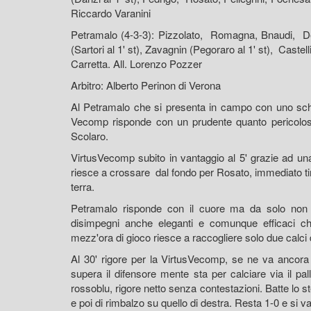
Riccardo Varanini
Petramalo (4-3-3): Pizzolato, Romagna, Bnaudi, Deg
(Sartori al 1' st), Zavagnin (Pegoraro al 1' st), Castell
Carretta. All. Lorenzo Pozzer
Arbitro: Alberto Perinon di Verona
Al Petramalo che si presenta in campo con uno schie
Vecomp risponde con un prudente quanto pericoloso 4
Scolaro.
VirtusVecomp subito in vantaggio al 5' grazie ad una
riesce a crossare dal fondo per Rosato, immediato tiro 
terra.
Petramalo risponde con il cuore ma da solo non 
disimpegni anche eleganti e comunque efficaci c
mezz'ora di gioco riesce a raccogliere solo due calci d
Al 30' rigore per la VirtusVecomp, se ne va ancora 
supera il difensore mente sta per calciare via il pal
rossoblu, rigore netto senza contestazioni. Batte lo ste
e poi di rimbalzo su quello di destra. Resta 1-0 e si va