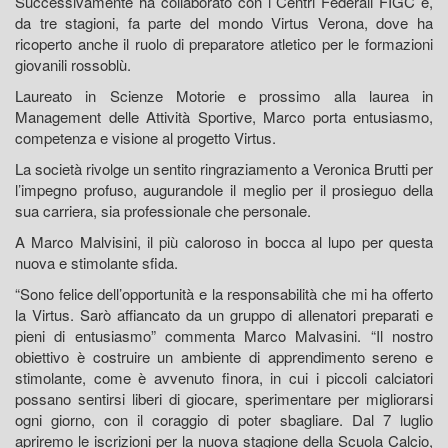
Successivamente ha collaborato con i Centri Federali FIGC e,
da tre stagioni, fa parte del mondo Virtus Verona, dove ha
ricoperto anche il ruolo di preparatore atletico per le formazioni
giovanili rossoblù.
Laureato in Scienze Motorie e prossimo alla laurea in
Management delle Attività Sportive, Marco porta entusiasmo,
competenza e visione al progetto Virtus.
La società rivolge un sentito ringraziamento a Veronica Brutti per
l’impegno profuso, augurandole il meglio per il prosieguo della
sua carriera, sia professionale che personale.
A Marco Malvisini, il più caloroso in bocca al lupo per questa
nuova e stimolante sfida.
“Sono felice dell’opportunità e la responsabilità che mi ha offerto
la Virtus. Sarò affiancato da un gruppo di allenatori preparati e
pieni di entusiasmo” commenta Marco Malvasini. “Il nostro
obiettivo è costruire un ambiente di apprendimento sereno e
stimolante, come è avvenuto finora, in cui i piccoli calciatori
possano sentirsi liberi di giocare, sperimentare per migliorarsi
ogni giorno, con il coraggio di poter sbagliare. Dal 7 luglio
apriremo le iscrizioni per la nuova stagione della Scuola Calcio,