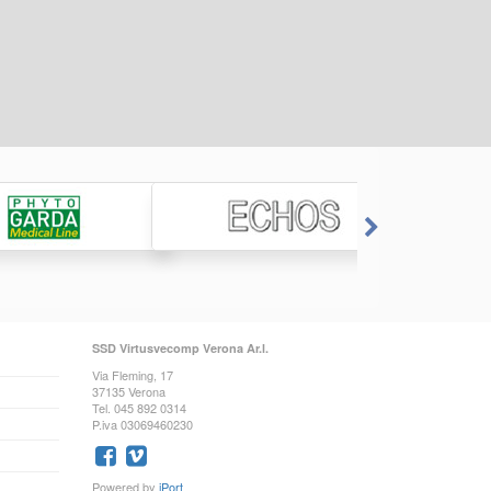
SSD Virtusvecomp Verona Ar.l.
Via Fleming, 17
37135 Verona
Tel. 045 892 0314
P.iva 03069460230
Powered by
iPort