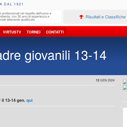
A DAL 1921
e professionali nel rispetto dell'uomo e
Edilizia
Risultati e Classifiche
ambiente, con 30 anni di esperienza e
Progetta
nale altamente qualificato
VIRTUSTV
TORNEI
CONTATTI
re giovanili 13-14
GEN 2024
12
il 13-14 gen.
quì