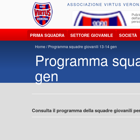
ASSOCIAZIONE VIRTUS VERON
ccolta, trasporto, smaltimento e recupero di
Pulizi
iuti e materiali riciclabili
dell'
perso
PRIMA SQUADRA
SETTORE GIOVANILE
SOCIETÀ
Home
Programma squadre giovanili 13-14 gen
Programma squad
gen
Consulta il programma della squadre giovanili per 