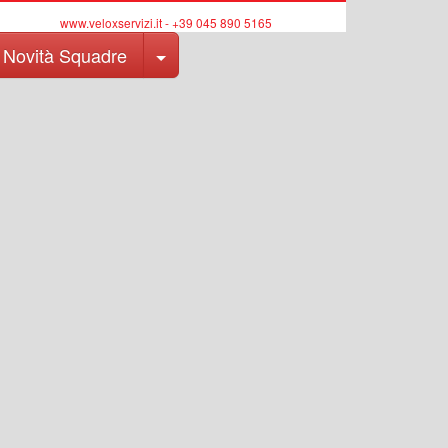
www.veloxservizi.it - +39 045 890 5165
Toggle Dropdown
Novità Squadre