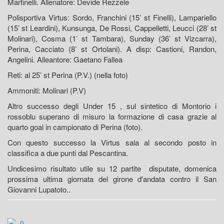
Martinelli. Allenatore: Devide Rezzele
Polisportiva Virtus: Sordo, Franchini (15’ st Finelli), Lampariello
(15’ st Leardini), Kunsunga, De Rossi, Cappelletti, Leucci (28’ st
Molinari), Cosma (1’ st Tambara), Sunday (36’ st Vizcarra),
Perina, Cacciato (8’ st Ortolani). A disp: Castioni, Randon,
Angelini. Alleantore: Gaetano Fallea
Reti: al 25’ st Perina (P.V.) (nella foto)
Ammoniti: Molinari (P.V)
Altro successo degli Under 15 , sul sintetico di Montorio i
rossoblu superano di misuro la formazione di casa grazie al
quarto goal in campionato di Perina (foto).
Con questo successo la Virtus sala al secondo posto in
classifica a due punti dal Pescantina.
Undicesimo risultato utile su 12 partite disputate, domenica
prossima ultima giornata del girone d'andata contro il San
Giovanni Lupatoto..