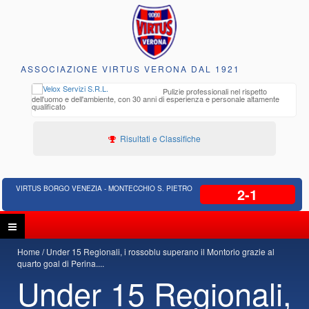
ASSOCIAZIONE VIRTUS VERONA DAL 1921
to e
Pulizie professionali nel rispetto
iclabili
dell'uomo e dell'ambiente, con 30 anni di esperienza e personale altamente
qualificato
Risultati e Classifiche
VIRTUS BORGO VENEZIA - MONTECCHIO S. PIETRO
2-1
Home
Under 15 Regionali, i rossoblu superano il Montorio grazie al
quarto goal di Perina....
Under 15 Regionali,