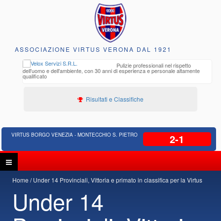
ASSOCIAZIONE VIRTUS VERONA DAL 1921
to e
Pulizie professionali nel rispetto
iclabili
dell'uomo e dell'ambiente, con 30 anni di esperienza e personale altamente
qualificato
Risultati e Classifiche
VIRTUS BORGO VENEZIA - MONTECCHIO S. PIETRO
2-1
Home
Under 14 Provinciali, Vittoria e primato in classifica per la Virtus
Under 14