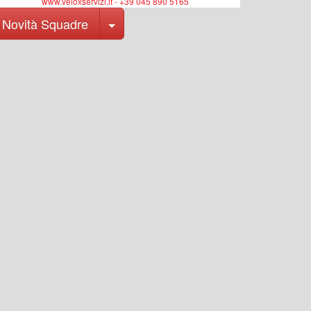
www.veloxservizi.it - +39 045 890 5165
Toggle Dropdown
Novità Squadre