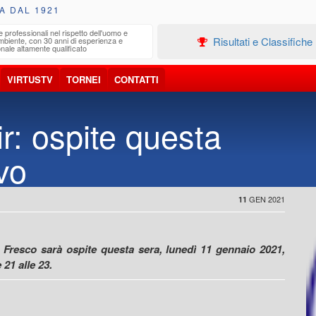
A DAL 1921
e professionali nel rispetto dell'uomo e
Edilizia
Risultati e Classifiche
ambiente, con 30 anni di esperienza e
Progetta
nale altamente qualificato
VIRTUSTV
TORNEI
CONTATTI
r: ospite questa
vo
GEN 2021
11
gi Fresco sarà ospite questa sera, lunedì 11 gennaio 2021,
 21 alle 23.