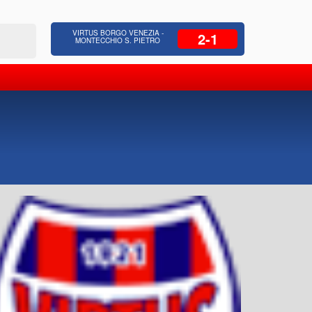
 Residenziale, Opere pubbliche,
Azienda Coop
VIRTUS BORGO VENEZIA -
2-1
zione Strade, Opere idrauliche, Bonifica
civili, facc
MONTECCHIO S. PIETRO