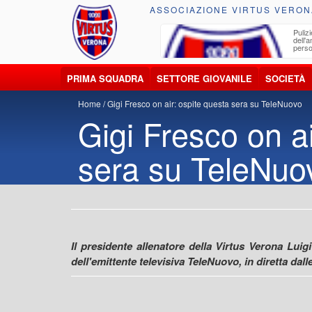
ASSOCIAZIONE VIRTUS VERON
ccolta, trasporto, smaltimento e recupero di
Pulizi
iuti e materiali riciclabili
dell'
perso
PRIMA SQUADRA
SETTORE GIOVANILE
SOCIETÀ
Home
Gigi Fresco on air: ospite questa sera su TeleNuovo
Gigi Fresco on ai
sera su TeleNuo
Il presidente allenatore della Virtus Verona Lui
dell'emittente televisiva TeleNuovo, in diretta dalle