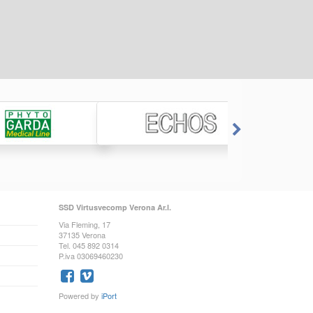
SSD Virtusvecomp Verona Ar.l.
Via Fleming, 17
37135 Verona
Tel. 045 892 0314
P.iva 03069460230
Powered by
iPort