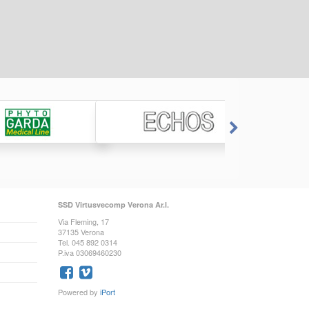
SSD Virtusvecomp Verona Ar.l.
Via Fleming, 17
37135 Verona
Tel. 045 892 0314
P.iva 03069460230
Powered by
iPort