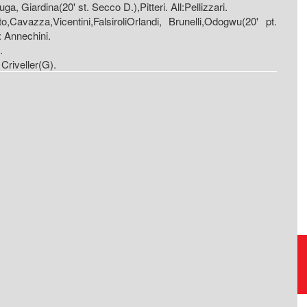
a, Giardina(20' st. Secco D.),Pitteri. All:Pellizzari.
o,Cavazza,Vicentini,FalsiroliOrlandi, Brunelli,Odogwu(20' pt.
l: Annechini.
.
. Criveller(G).
Raccolta, trasporto,
smaltimento, riciclo rifiuti