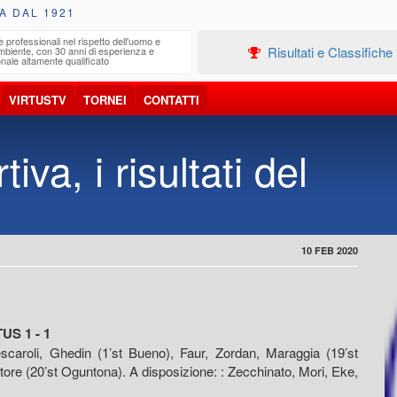
A DAL 1921
e professionali nel rispetto dell'uomo e
Edilizia
Risultati e Classifiche
ambiente, con 30 anni di esperienza e
Progetta
nale altamente qualificato
VIRTUSTV
TORNEI
CONTATTI
iva, i risultati del
10 FEB 2020
S 1 - 1
aroli, Ghedin (1’st Bueno), Faur, Zordan, Maraggia (19’st
ttore (20’st Oguntona). A disposizione: : Zecchinato, Mori, Eke,