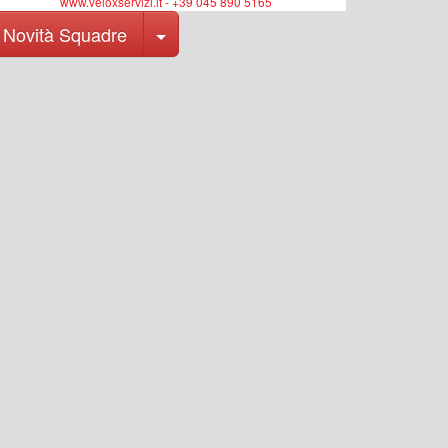
www.veloxservizi.it - +39 045 890 5165
Toggle Dropdown
Novità Squadre