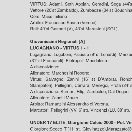
VIRTUS: Adami, Seth Appiah, Ceradini, Sega (44’st P
Vettore (26’st Zambaldo), Zumbadze (34’st Boudhina)
Corsi Massimiliano
Arbitro: Francesco Susca (Verona)
Reti: 40’pt Gaspari (V), 43’st Marastoni (SGL)
Giovanissimi Regionali [A]
LUGAGNANO - VIRTUS 1 - 1
Lugagnano: Lugoboni, Paiusco (9’ st Lonardi), Merzari,
(31’ st Fraccaroli), Pietropoli, Maddaloso.
A disposizione: .
Allenatore: Marchesini Roberto.
Virtus: Salvagno, Zanini (16’ st D’Ambra), Ronch
Stampatori), Pellegrini, Carrara, Menegoi, Prota (24’ s
A disposizione: Suman, Filip, Zambaldo, Dal Degan.
Allenatore: Zanotti Mauro.
Arbitro: Ramanzini Alessandro di Verona.
Marcatori: Pellegrini (VV, 6’ st), Vincenzi (LU, 38’ st).
UNDER 17 ELITE, Giorgione Calcio 2000 - Pol. Vir
Giorgione:Secco T.(11' st. Giovinazzo),Marazzato(30'