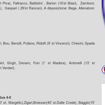
iva), Faltracco, Battistini , Barion (16’st Biasi), Zamboni,
, Gaspari ( 29’st Rancan). A disposizione: Bega. Allenatore:
 Bou, Benolli, Pullano, Ridolfi (9’ st Vincenzi), Chesini, Spada
ini, Singh, Denaro, Fuin (1’ st Madera), Antonelli (13’ st
t Verdari).
tus 4-0
 st. Margetic),Zigari,Bressan(40' st.Dalle Crode), Baggio(15'