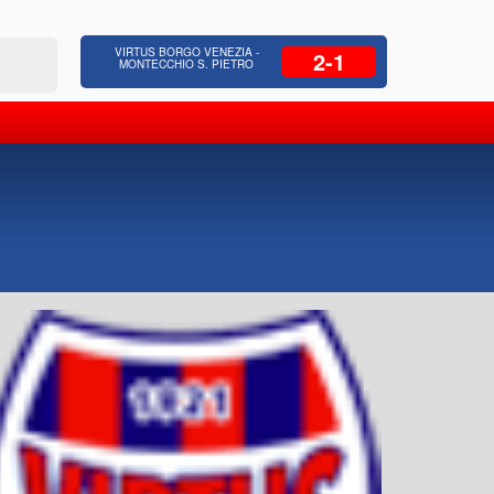
 Residenziale, Opere pubbliche,
Azienda Coop
VIRTUS BORGO VENEZIA -
2-1
zione Strade, Opere idrauliche, Bonifica
civili, facc
MONTECCHIO S. PIETRO