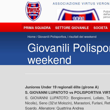
ASSOCIAZIONE VIRTUS VERON
ccolta, trasporto, smaltimento e recupero di
Pulizi
iuti e materiali riciclabili
dell'
perso
PRIMA SQUADRA
SETTORE GIOVANILE
SOCIETÀ
Home
Giovanili Polisportiva, i risultati del weekend
Giovanili Polisport
weekend
Juniores Under 19 regionali élite (girone A)
S. GIOVANNI LUPATOTO vs POLISPORTIVA VIRTU
S. GIOVANNI LUPATOTO: Bongiovanni, Lollato, Tesc
Nicolis), Seno (32’st Molozin), Marastoni, Furlani, Re
Soardo. Allenatore: Quattrina Andrea