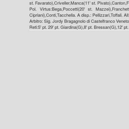
st. Favarato),Criveller,Manca(11' st. Pivato),Canton,Fug
Pol. Virtus:Bega,Poccetti(20' st. Mazzei),Franchett
Cipriani),Conti,Tacchella. A disp.: Pellizzari,Toffali. Al
Arbitro: Sig. Jordy Bragagnolo di Castelfranco Veneto
Reti:5' pt. 29' pt. Giardina(G),8' pt. Bressan(G),12' pt