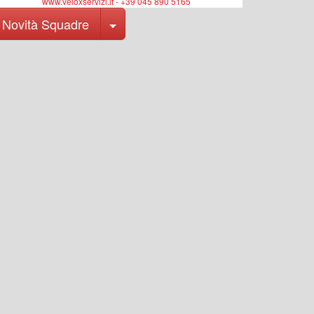
www.veloxservizi.it - +39 045 890 5165
Toggle Dropdown
Novità Squadre