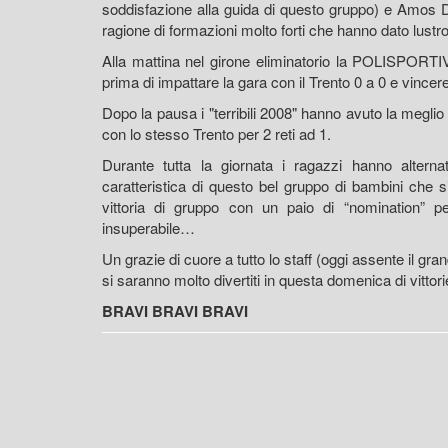
soddisfazione alla guida di questo gruppo) e Amos 
ragione di formazioni molto forti che hanno dato lust
Alla mattina nel girone eliminatorio la POLISPORT
prima di impattare la gara con il Trento 0 a 0 e vincer
Dopo la pausa i "terribili 2008" hanno avuto la meglio s
con lo stesso Trento per 2 reti ad 1.
Durante tutta la giornata i ragazzi hanno altern
caratteristica di questo bel gruppo di bambini che 
vittoria di gruppo con un paio di “nomination” pe
insuperabile…
Un grazie di cuore a tutto lo staff (oggi assente il g
si saranno molto divertiti in questa domenica di vitto
BRAVI BRAVI BRAVI