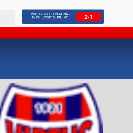
 Residenziale, Opere pubbliche,
Azienda Coop
VIRTUS BORGO VENEZIA -
2-1
zione Strade, Opere idrauliche, Bonifica
civili, facc
MONTECCHIO S. PIETRO