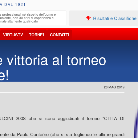
A DAL 1921
e professionali nel rispetto dell'uomo e
Edilizia
Risultati e Classifiche
ambiente, con 30 anni di esperienza e
Progetta
nale altamente qualificato
VIRTUSTV
TORNEI
CONTATTI
 vittoria al torneo
e!
MAG 2019
28
CINI 2008 che si sono aggiudicati il torneo “CITTA DI
lmente da Paolo Conterno (che si sta togliendo le ultime grandi