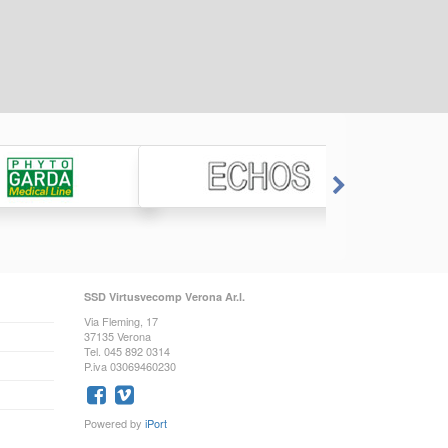
SSD Virtusvecomp Verona Ar.l.
Via Fleming, 17
37135 Verona
Tel. 045 892 0314
P.iva 03069460230
Powered by
iPort