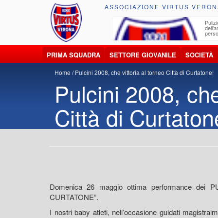
ASSOCIAZIONE VIRTUS VERON
ccolta, trasporto, smaltimento e recupero di
Pulizi
iuti e materiali riciclabili
dell'
perso
PRIMA SQUADRA
SETTORE GIOVANILE
SOCIETÀ
Home
Pulcini 2008, che vittoria al torneo Città di Curtatone!
Pulcini 2008, che
Città di Curtaton
Domenica 26 maggio ottima performance dei PUL
CURTATONE”.
I nostri baby atleti, nell’occasione guidati magistra