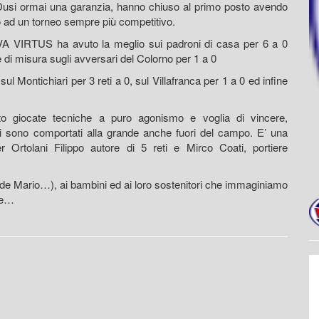
Dusi ormai una garanzia, hanno chiuso al primo posto avendo
ro ad un torneo sempre più competitivo.
IVA VIRTUS ha avuto la meglio sui padroni di casa per 6 a 0
e di misura sugli avversari del Colorno per 1 a 0
ul Montichiari per 3 reti a 0, sul Villafranca per 1 a 0 ed infine
ato giocate tecniche a puro agonismo e voglia di vincere,
si sono comportati alla grande anche fuori del campo. E’ una
r Ortolani Filippo autore di 5 reti e Mirco Coati, portiere
rande Mario…), ai bambini ed ai loro sostenitori che immaginiamo
rie…