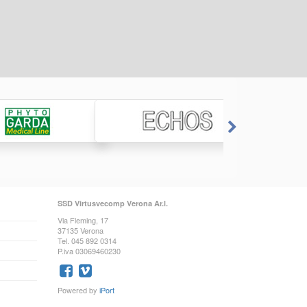
SSD Virtusvecomp Verona Ar.l.
Via Fleming, 17
37135 Verona
Tel. 045 892 0314
P.iva 03069460230
Powered by
iPort