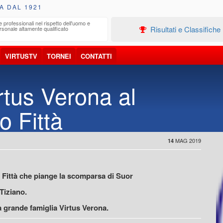
A DAL 1921
e professionali nel rispetto dell'uomo e
Edilizia
Risultati e Classifiche
rsonale altamente qualificato
Progetta
VIRTUSTV
TORNEI
CONTATTI
tus Verona al
o Fittà
MAG 2019
14
ia Fittà che piange la scomparsa di Suor
 Tiziano.
la grande famiglia Virtus Verona.