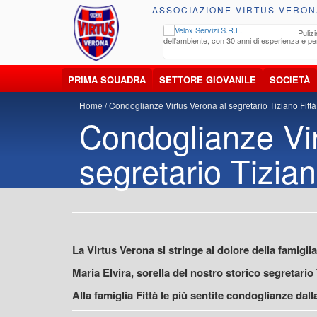
ASSOCIAZIONE VIRTUS VERON
ccolta, trasporto, smaltimento e recupero di
Pulizi
iuti e materiali riciclabili
dell'ambiente, con 30 anni di esperienza e pe
PRIMA SQUADRA
SETTORE GIOVANILE
SOCIETÀ
Home
Condoglianze Virtus Verona al segretario Tiziano Fittà
Condoglianze Vir
segretario Tizian
La Virtus Verona si stringe al dolore della famigl
Maria Elvira, sorella del nostro storico segretario
Alla famiglia Fittà le più sentite condoglianze dal