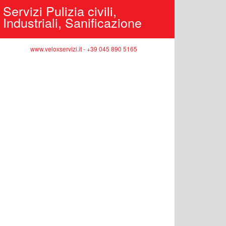
Servizi Pulizia civili,
Industriali, Sanificazione
Edilizi
pubbli
www.veloxservizi.it - +39 045 890 5165
ww