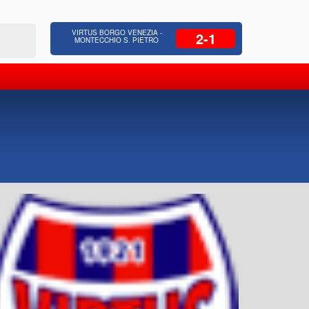
 Residenziale, Opere pubbliche,
Azienda Coop
VIRTUS BORGO VENEZIA -
2-1
zione Strade, Opere idrauliche, Bonifica
civili, facchinaggio, N.c.c., sicurezza
MONTECCHIO S. PIETRO