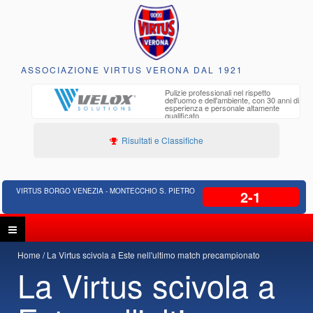
ASSOCIAZIONE VIRTUS VERONA DAL 1921
to e
Pulizie professionali nel rispetto
iclabili
dell'uomo e dell'ambiente, con 30 anni di
esperienza e personale altamente
qualificato
Risultati e Classifiche
VIRTUS BORGO VENEZIA - MONTECCHIO S. PIETRO
2-1
Home
La Virtus scivola a Este nell'ultimo match precampionato
La Virtus scivola a