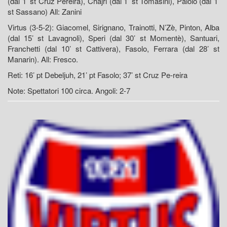
(dal 1’ st Cruz Pereira), Chajri (dal 1’ st Tomasini), Paiolo (dal 1’
st Sassano) All: Zanini
Virtus (3-5-2): Giacomel, Sirignano, Trainotti, N’Zè, Pinton, Alba
(dal 15’ st Lavagnoli), Speri (dal 30’ st Momentè), Santuari,
Franchetti (dal 10’ st Cattivera), Fasolo, Ferrara (dal 28’ st
Manarin). All: Fresco.
Reti: 16’ pt Debeljuh, 21’ pt Fasolo; 37’ st Cruz Pe-reira
Note: Spettatori 100 circa. Angoli: 2-7