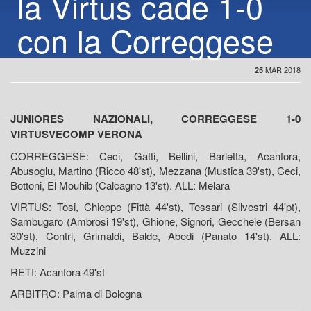
la Virtus cade 1-0
con la Correggese
MAR 2018
25
JUNIORES NAZIONALI, CORREGGESE 1-0
VIRTUSVECOMP VERONA
CORREGGESE: Ceci, Gatti, Bellini, Barletta, Acanfora,
Abusoglu, Martino (Ricco 48'st), Mezzana (Mustica 39'st), Ceci,
Bottoni, El Mouhib (Calcagno 13'st). ALL: Melara
VIRTUS: Tosi, Chieppe (Fittà 44'st), Tessari (Silvestri 44'pt),
Sambugaro (Ambrosi 19'st), Ghione, Signori, Gecchele (Bersan
30'st), Contri, Grimaldi, Balde, Abedi (Panato 14'st). ALL:
Muzzini
RETI: Acanfora 49'st
ARBITRO: Palma di Bologna