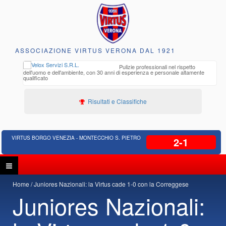
ASSOCIAZIONE VIRTUS VERONA DAL 1921
to e
Pulizie professionali nel rispetto
iclabili
dell'uomo e dell'ambiente, con 30 anni di esperienza e personale altamente
qualificato
Risultati e Classifiche
VIRTUS BORGO VENEZIA - MONTECCHIO S. PIETRO
2-1
Home
Juniores Nazionali: la Virtus cade 1-0 con la Correggese
Juniores Nazionali: