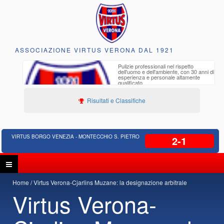
ASSOCIAZIONE VIRTUS VERONA DAL 1921
to e
Pulizie professionali nel rispetto
iclabili
dell'uomo e dell'ambiente, con 30 anni di
esperienza e personale altamente
qualificato
Risultati e Classifiche
VIRTUS BORGO VENEZIA - MONTECCHIO S. PIETRO
2-1
Home
Virtus Verona-Cjarlins Muzane: la designazione arbitrale
Virtus Verona-