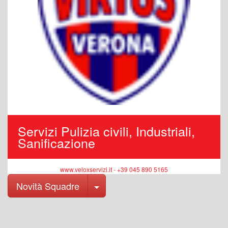
Servizi Pulizia civili, Industriali,
Sanificazione
www.veloxservizi.it - +39 045 890 5165
Toggle Dropdown
Novità Squadre