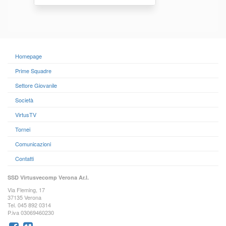
Homepage
Prime Squadre
Settore Giovanile
Società
VirtusTV
Tornei
Comunicazioni
Contatti
SSD Virtusvecomp Verona Ar.l.
Via Fleming, 17
37135 Verona
Tel. 045 892 0314
P.iva 03069460230