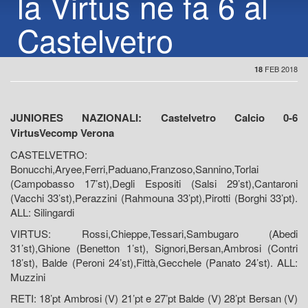
la Virtus ne fa 6 al
Castelvetro
FEB 2018
18
JUNIORES NAZIONALI: Castelvetro Calcio 0-6
VirtusVecomp Verona
CASTELVETRO:
Bonucchi,Aryee,Ferri,Paduano,Franzoso,Sannino,Torlai
(Campobasso 17’st),Degli Espositi (Salsi 29’st),Cantaroni
(Vacchi 33’st),Perazzini (Rahmouna 33’pt),Pirotti (Borghi 33’pt).
ALL: Silingardi
VIRTUS: Rossi,Chieppe,Tessari,Sambugaro (Abedi
31’st),Ghione (Benetton 1’st), Signori,Bersan,Ambrosi (Contri
18’st), Balde (Peroni 24’st),Fittà,Gecchele (Panato 24’st). ALL:
Muzzini
RETI: 18’pt Ambrosi (V) 21’pt e 27’pt Balde (V) 28’pt Bersan (V)