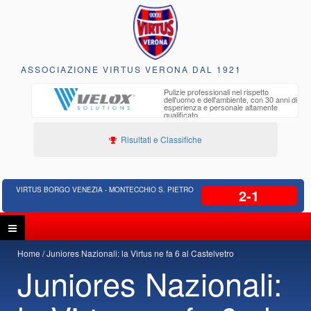
ASSOCIAZIONE VIRTUS VERONA DAL 1921
to e
Pulizie professionali nel rispetto
iclabili
dell'uomo e dell'ambiente, con 30 anni di
esperienza e personale altamente
qualificato
Risultati e Classifiche
VIRTUS BORGO VENEZIA - MONTECCHIO S. PIETRO
2-1
Home
Juniores Nazionali: la Virtus ne fa 6 al Castelvetro
Juniores Nazionali: