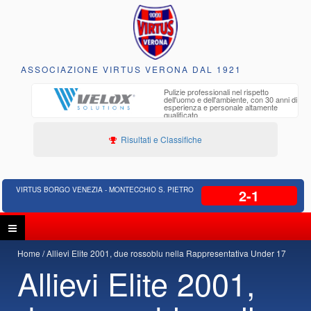
ASSOCIAZIONE VIRTUS VERONA DAL 1921
to e
Pulizie professionali nel rispetto
iclabili
dell'uomo e dell'ambiente, con 30 anni di
esperienza e personale altamente
qualificato
Risultati e Classifiche
VIRTUS BORGO VENEZIA - MONTECCHIO S. PIETRO
2-1
Home
Allievi Elite 2001, due rossoblu nella Rappresentativa Under 17
Allievi Elite 2001,