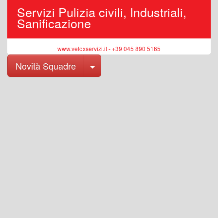
Servizi Pulizia civili, Industriali,
Sanificazione
www.veloxservizi.it - +39 045 890 5165
Toggle Dropdown
Novità Squadre