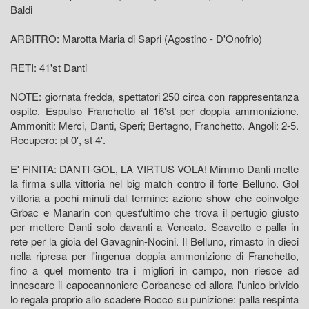
Baldi
ARBITRO: Marotta Maria di Sapri (Agostino - D'Onofrio)
RETI: 41'st Danti
NOTE: giornata fredda, spettatori 250 circa con rappresentanza
ospite. Espulso Franchetto al 16'st per doppia ammonizione.
Ammoniti: Merci, Danti, Speri; Bertagno, Franchetto. Angoli: 2-5.
Recupero: pt 0', st 4'.
E' FINITA: DANTI-GOL, LA VIRTUS VOLA! Mimmo Danti mette
la firma sulla vittoria nel big match contro il forte Belluno. Gol
vittoria a pochi minuti dal termine: azione show che coinvolge
Grbac e Manarin con quest'ultimo che trova il pertugio giusto
per mettere Danti solo davanti a Vencato. Scavetto e palla in
rete per la gioia del Gavagnin-Nocini. Il Belluno, rimasto in dieci
nella ripresa per l'ingenua doppia ammonizione di Franchetto,
fino a quel momento tra i migliori in campo, non riesce ad
innescare il capocannoniere Corbanese ed allora l'unico brivido
lo regala proprio allo scadere Rocco su punizione: palla respinta