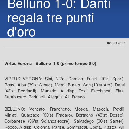
Belluno 1-0: Danti
regala tre punti
d'oro
DIC 2017
02
Virtus Verona - Belluno 1-0 (primo tempo 0-0)
VIRTUS VERONA: Sibi, N'Ze, Demian, Frinzi (10'st Speri),
Rossi, Alba (39'st Grbac), Merci, Burato, Goh (10'st Acri), Danti
(43'st Pedrinelli), Manarin. A disp. Tosi, Facchinetti, Fittà,
Sambugaro, Pedrinelli, Allegrini. All. Fresco
BELLUNO: Vencato, Franchetto, Mosca, Masoch, Petdji,
Miniati, Quarzago (30'st Fracaro), Bertagno (43'st Dosso),
Corbanese (36'st Sciancalepore), Salvadego (30'st Santer),
Rocco. A disp. Colonna, Parise, Sommacal, Costa, Piazza. All.