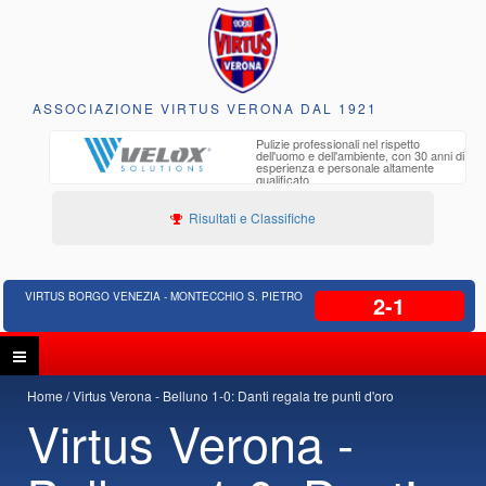
ASSOCIAZIONE VIRTUS VERONA DAL 1921
to e
Pulizie professionali nel rispetto
iclabili
dell'uomo e dell'ambiente, con 30 anni di
esperienza e personale altamente
qualificato
Risultati e Classifiche
VIRTUS BORGO VENEZIA - MONTECCHIO S. PIETRO
2-1
Home
Virtus Verona - Belluno 1-0: Danti regala tre punti d'oro
Virtus Verona -