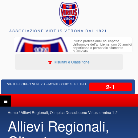
ASSOCIAZIONE VIRTUS VERONA DAL 1921
to e
Pulizie professionali nel rispetto
iclabili
dell'uomo e dell'ambiente, con 30 anni di
esperienza e personale altamente
qualificato
Risultati e Classifiche
VIRTUS BORGO VENEZIA - MONTECCHIO S. PIETRO
2-1
Home
Allievi Regionali, Olimpica Dossobuono-Virtus termina 1-2
Allievi Regionali,