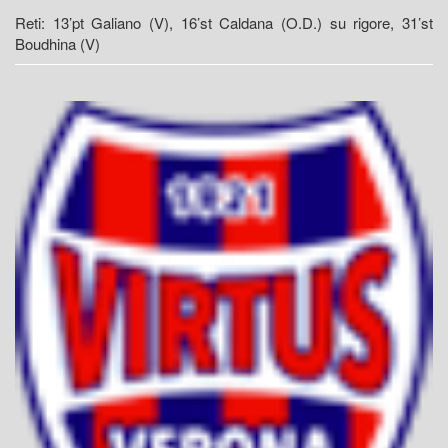
Reti: 13’pt Galiano (V), 16’st Caldana (O.D.) su rigore, 31’st
Boudhina (V)