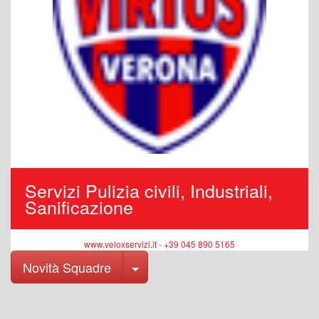
Servizi Pulizia civili, Industriali,
Sanificazione
www.veloxservizi.it - +39 045 890 5165
Toggle Dropdown
Novità Squadre