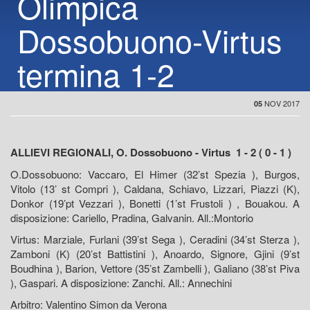
Olimpica
Dossobuono-Virtus
termina 1-2
NOV 2017
05
ALLIEVI REGIONALI, O. Dossobuono - Virtus 1 - 2 ( 0 - 1 )
O.Dossobuono: Vaccaro, El Himer (32’st Spezia ), Burgos,
Vitolo (13’ st Compri ), Caldana, Schiavo, Lizzari, Piazzi (K),
Donkor (19’pt Vezzari ), Bonetti (1’st Frustoli ) , Bouakou. A
disposizione: Cariello, Pradina, Galvanin. All.:Montorio
Virtus: Marziale, Furlani (39’st Sega ), Ceradini (34’st Sterza ),
Zamboni (K) (20’st Battistini ), Anoardo, Signore, Gjini (9’st
Boudhina ), Barion, Vettore (35’st Zambelli ), Galiano (38’st Piva
), Gaspari. A disposizione: Zanchi. All.: Annechini
Arbitro: Valentino Simon da Verona