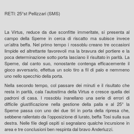
RETI: 25°st Pellizzari (SMS)
La Virtus, reduce da due sconfitte immeritate, si presenta al
campo della Speme in cerca di riscatto ma subisce invece
un’altra beffa. Nel primo tempo i rossoblu creano tre occasioni
limpide ed altrettante favorevoli ma la bravura del portiere e la
poca determinazione sotto porta lasciano il risultato in parità. La
Speme, dal canto suo, nonostante contenga efficacemente il
gioco avversario, effettua un solo tiro a fil di palo e nemmeno
uno nello specchio della porta.
Nella secondo tempo, col passare dei minuti e il risultato che
resta in parità, cala l’autostima della Virtus e cresce quella dei
padroni di casa. I rossoblu inanellano una serie di errori di
difficile giustificazione nella gestione della palla e al 25° la
Speme passa con uno dei due tiri in porta della ripresa che,
sebbene rallentato da l’opposizione di Iurato, beffa Tosi sulla sua
destra. Nelle file degli ospiti si segnalano qualche incursione in
area e tre conclusioni ben respinta dal bravo Anderluzzi.