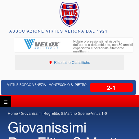
ASSOCIAZIONE VIRTUS VERONA DAL 1921
to e
Pulizie professionali nel rispetto
iclabili
dell'uomo e dell'ambiente, con 30 anni di
esperienza e personale altamente
qualificato
Risultati e Classifiche
VIRTUS BORGO VENEZIA - MONTECCHIO S. PIETRO
2-1
Home
Giovanissimi Reg.Elite, S.Martino Speme-Virtus 1-0
Giovanissimi