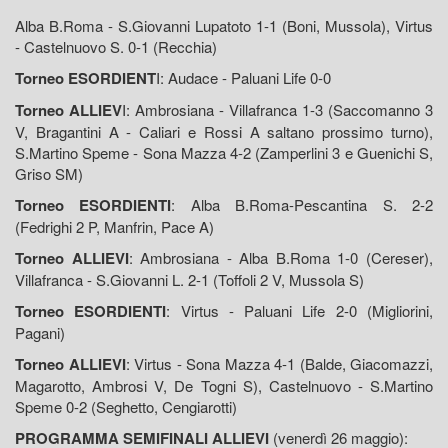
Alba B.Roma - S.Giovanni Lupatoto 1-1 (Boni, Mussola), Virtus
- Castelnuovo S. 0-1 (Recchia)
Torneo
ESORDIENT
I: Audace - Paluani Life 0-0
Torneo
ALLIEV
I: Ambrosiana - Villafranca 1-3 (Saccomanno 3
V, Bragantini A - Caliari e Rossi A saltano prossimo turno),
S.Martino Speme - Sona Mazza 4-2 (Zamperlini 3 e Guenichi S,
Griso SM)
Torneo
ESORDIENTI
: Alba B.Roma-Pescantina S. 2-2
(Fedrighi 2 P, Manfrin, Pace A)
Torneo
ALLIEVI
: Ambrosiana - Alba B.Roma 1-0 (Cereser),
Villafranca - S.Giovanni L. 2-1 (Toffoli 2 V, Mussola S)
Torneo
ESORDIENTI
: Virtus - Paluani Life 2-0 (Migliorini,
Pagani)
Torneo
ALLIEVI
: Virtus - Sona Mazza 4-1 (Balde, Giacomazzi,
Magarotto, Ambrosi V, De Togni S), Castelnuovo - S.Martino
Speme 0-2 (Seghetto, Cengiarotti)
PROGRAMMA SEMIFINALI ALLIEVI
(venerdì 26 maggio):