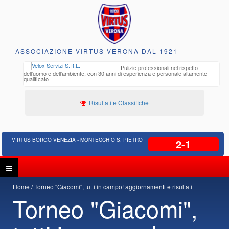
ASSOCIAZIONE VIRTUS VERONA DAL 1921
to e
Pulizie professionali nel rispetto
iclabili
dell'uomo e dell'ambiente, con 30 anni di esperienza e personale altamente
qualificato
Risultati e Classifiche
VIRTUS BORGO VENEZIA - MONTECCHIO S. PIETRO
2-1
Home
Torneo "Giacomi", tutti in campo! aggiornamenti e risultati
Torneo "Giacomi",