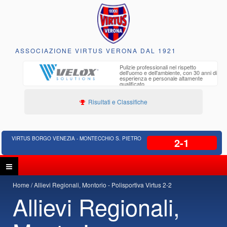
ASSOCIAZIONE VIRTUS VERONA DAL 1921
to e
Pulizie professionali nel rispetto
iclabili
dell'uomo e dell'ambiente, con 30 anni di
esperienza e personale altamente
qualificato
Risultati e Classifiche
VIRTUS BORGO VENEZIA - MONTECCHIO S. PIETRO
2-1
Home
Allievi Regionali, Montorio - Polisportiva Virtus 2-2
Allievi Regionali,