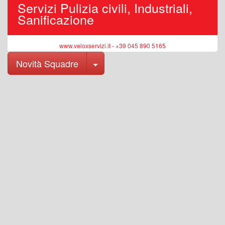
Servizi Pulizia civili, Industriali,
Sanificazione
www.veloxservizi.it - +39 045 890 5165
Toggle Dropdown
Novità Squadre