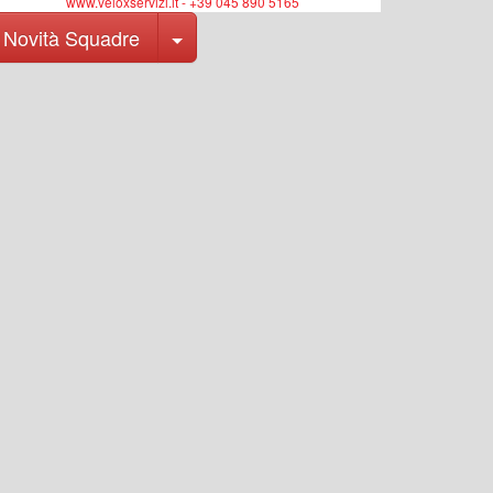
www.veloxservizi.it - +39 045 890 5165
Toggle Dropdown
Novità Squadre