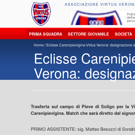
ASSOCIAZIONE VIRTUS VERON
ccolta, trasporto, smaltimento e recupero di
Pulizi
iuti e materiali riciclabili
dell'
perso
PRIMA SQUADRA
SETTORE GIOVANILE
SOCIETÀ
Home
Eclisse Carenipievigina-Virtus Verona: designazione a
Eclisse Carenipi
Verona: designaz
Trasferta sul campo di Pieve di Soligo per la V
Carenipievigina. Match che sarà diretto dal signor 
PRIMO ASSISTENTE: sig. Matteo Besozzi di Sondri