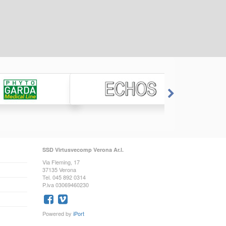
SSD Virtusvecomp Verona Ar.l.
Via Fleming, 17
37135 Verona
Tel. 045 892 0314
P.iva 03069460230
Powered by
iPort