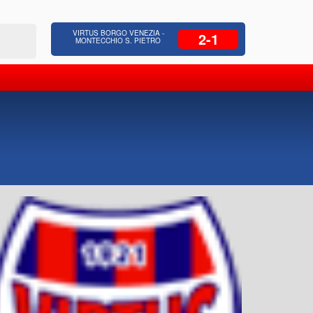
 Residenziale, Opere pubbliche,
Azienda Coop
VIRTUS BORGO VENEZIA -
2-1
zione Strade, Opere idrauliche, Bonifica
civili, facc
MONTECCHIO S. PIETRO