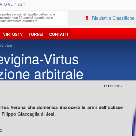
A DAL 1921
e professionali nel rispetto dell'uomo e
Edilizia
Risultati e Classifiche
ambiente, con 30 anni di esperienza e
Progetta
nale altamente qualificato
VIRTUSTV
TORNEI
CONTATTI
rbitrale
evigina-Virtus
ione arbitrale
FEB 2017
17
irtus Verona che domenica incrocerà le armi dell'Eclisse
Filippo Giaccaglia di Jesi.
o