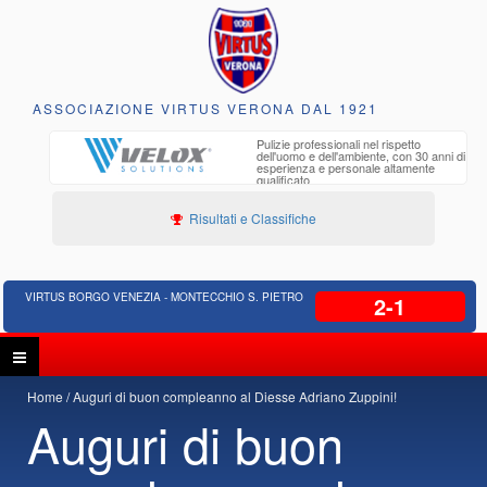
ASSOCIAZIONE VIRTUS VERONA DAL 1921
to e
Pulizie professionali nel rispetto
iclabili
dell'uomo e dell'ambiente, con 30 anni di
esperienza e personale altamente
qualificato
Risultati e Classifiche
VIRTUS BORGO VENEZIA - MONTECCHIO S. PIETRO
2-1
Home
Auguri di buon compleanno al Diesse Adriano Zuppini!
Auguri di buon