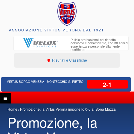
ASSOCIAZIONE VIRTUS VERONA DAL 1921
to e
Pulizie professionali nel rispetto
iclabili
dell'uomo e dell'ambiente, con 30 anni di
esperienza e personale altamente
qualificato
Risultati e Classifiche
VIRTUS BORGO VENEZIA - MONTECCHIO S. PIETRO
2-1
Home
Promozione, la Virtus Verona impone lo 0-0 al Sona Mazza
Promozione, la