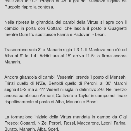
realizzato lo 0-2. Proprio al 45' il gol del Mantova siglato da
Ruopolo riapre la contesa.
Nella ripresa la girandola dei cambi della Virtus si apre con il
cambio in porta con Gottardi che lascia il posto a Guagnetti
mentre Dumitru sostituisce Farina e Padovani - Leoni.
Trascorrono solo 3' e Manarin sigla il 3-1. Il Mantova non c'è ed
Alba al 9' fa 1-4. Addirittura al 15' arriva l'1-5: lo firma ancora
Manarin.
Ancora girandola di cambi: Vesentini prende il posto di Mensah,
Frinzi quello di N'Ze, Bertoldi quello di Peroni. al 30' Marchi
segna il 5-2 ma al 41' Vesentini sigla in definitivo 2-6. Nel mezzo
ancora cambi con Armani, Cattivera e Taylor in campo nel finale
rispettivamente al posto di Alba, Manarin e Rossi.
La formazione iniziale della Virtus mandata in campo da Gigi
Fresco: Gottardi, N'Ze, Peroni, Rossi, Maccarone, Leoni, Farina,
Burato, Manarin, Alba, Speri.