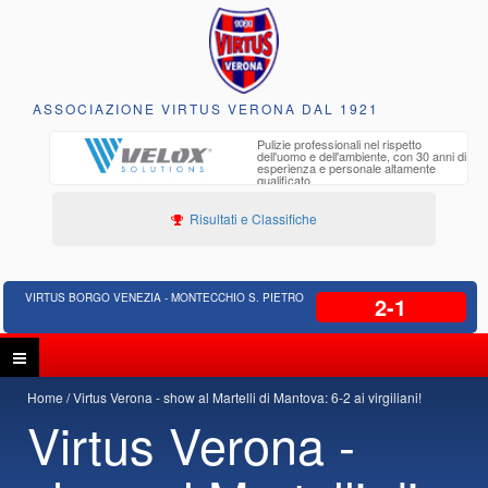
ASSOCIAZIONE VIRTUS VERONA DAL 1921
to e
Pulizie professionali nel rispetto
iclabili
dell'uomo e dell'ambiente, con 30 anni di
esperienza e personale altamente
qualificato
Risultati e Classifiche
VIRTUS BORGO VENEZIA - MONTECCHIO S. PIETRO
2-1
Home
Virtus Verona - show al Martelli di Mantova: 6-2 ai virgiliani!
Virtus Verona -