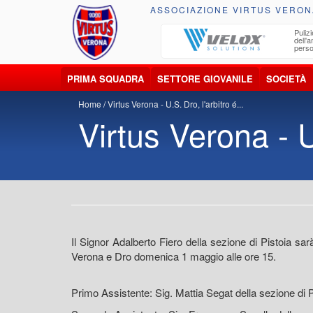
ASSOCIAZIONE VIRTUS VERON
ccolta, trasporto, smaltimento e recupero di
Pulizi
iuti e materiali riciclabili
dell'
perso
PRIMA SQUADRA
SETTORE GIOVANILE
SOCIETÀ
Home
Virtus Verona - U.S. Dro, l'arbitro é...
Virtus Verona - U.
Il Signor Adalberto Fiero della sezione di Pistoia sarà
Verona e Dro domenica 1 maggio alle ore 15.
Primo Assistente: Sig. Mattia Segat della sezione di