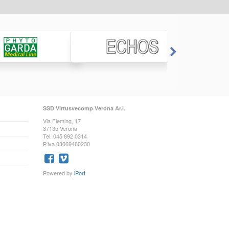
SSD Virtusvecomp Verona Ar.l.
Via Fleming, 17
37135 Verona
Tel. 045 892 0314
P.iva 03069460230
Powered by
iPort