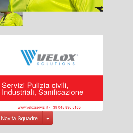
Servizi Pulizia civili,
Edilizi
Industriali, Sanificazione
pubbli
www.veloxservizi.it - +39 045 890 5165
ww
Toggle Dropdown
Novità Squadre