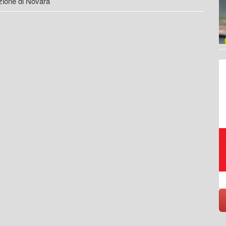
zione di Novara
Raccolta, trasporto,
smaltimento, riciclo rifiuti
https://www.eversrl.it - +39 045 513362