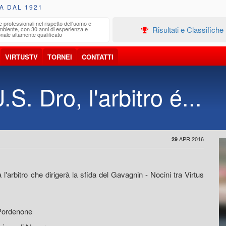
A DAL 1921
e professionali nel rispetto dell'uomo e
Edilizia
Risultati e Classifiche
ambiente, con 30 anni di esperienza e
Progetta
nale altamente qualificato
VIRTUSTV
TORNEI
CONTATTI
S. Dro, l'arbitro é...
APR 2016
29
 l'arbitro che dirigerà la sfida del Gavagnin - Nocini tra Virtus
 Pordenone