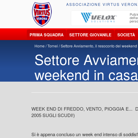
ASSOCIAZIONE VIRTUS VERON
ccolta, trasporto, smaltimento e recupero di
Pulizi
iuti e materiali riciclabili
dell'
perso
PRIMA SQUADRA
SETTORE GIOVANILE
SOCIETÀ
Home
Tornei
Settore Avviamento, il resoconto del weekend i
Settore Avviamen
weekend in casa 
WEEK END DI FREDDO, VENTO, PIOGGIA E... 
2005 SUGLI SCUDI!)
Si è appena concluso un week end intenso di soddisfaz