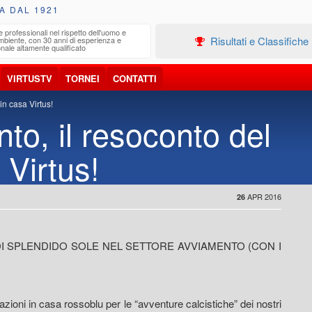
A DAL 1921
e professionali nel rispetto dell'uomo e
Edilizia
Risultati e Classifiche
ambiente, con 30 anni di esperienza e
Progetta
nale altamente qualificato
VIRTUSTV
TORNEI
CONTATTI
n casa Virtus!
to, il resoconto del
Virtus!
APR 2016
26
DI SPLENDIDO SOLE NEL SETTORE AVVIAMENTO (CON I
ioni in casa rossoblu per le “avventure calcistiche” dei nostri