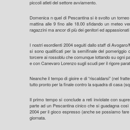
piccoli atleti del settore avviamento.
Domenica n quel di Pescantina si è svolto un torneo a
mattina alle 9 fino alle 18.00 sfidando un meteo v
ragazzini ma ancor di più dei genitori ed appassionati 
I nostri esordienti 2004 seguiti dallo staff di Avogar
si sono qualificati per la semifinale del pomeriggio 
torcere ai rossoblu che comunque lottando su ogni pa
e con Canevaro Lorenzo sugli scudi per il rigore parato
Neanche il tempo di gioire e di “riscaldarsi” (nel fra
tutto pronto per la finale contro la squadra di casa (
Il primo tempo si conclude a reti inviolate con supre
parte ad un Pescantina cinico che si guadagna così l
2004 per il gioco espresso (anche se possiamo fare s
giornata.