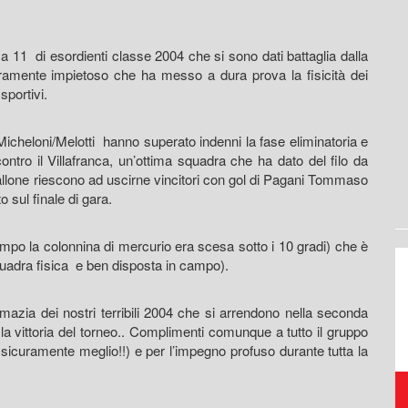
 11 di esordienti classe 2004 che si sono dati battaglia dalla
eramente impietoso che ha messo a dura prova la fisicità dei
sportivi.
o/Micheloni/Melotti hanno superato indenni la fase eliminatoria e
contro il Villafranca, un’ottima squadra che ha dato del filo da
llone riescono ad uscirne vincitori con gol di Pagani Tommaso
 sul finale di gara.
ttempo la colonnina di mercurio era scesa sotto i 10 gradi) che è
squadra fisica e ben disposta in campo).
mazia dei nostri terribili 2004 che si arrendono nella seconda
a vittoria del torneo.. Complimenti comunque a tutto il gruppo
icuramente meglio!!) e per l’impegno profuso durante tutta la
Raccolta, trasporto,