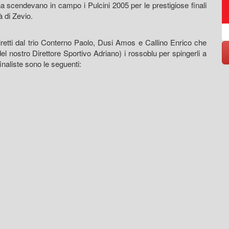
smaltimento, riciclo rifiuti
 scendevano in campo i Pulcini 2005 per le prestigiose finali
à di Zevio.
https://www.eversrl.it - +39 045 513362
etti dal trio Conterno Paolo, Dusi Amos e Callino Enrico che
el nostro Direttore Sportivo Adriano) i rossoblu per spingerli a
inaliste sono le seguenti: