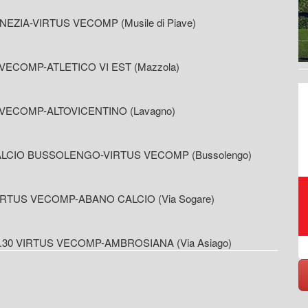
VENEZIA-VIRTUS VECOMP (Musile di Piave)
US VECOMP-ATLETICO VI EST (Mazzola)
US VECOMP-ALTOVICENTINO (Lavagno)
0 CALCIO BUSSOLENGO-VIRTUS VECOMP (Bussolengo)
Raccolta, trasporto,
 VIRTUS VECOMP-ABANO CALCIO (Via Sogare)
smaltimento, riciclo rifiuti
10.30 VIRTUS VECOMP-AMBROSIANA (Via Asiago)
https://www.eversrl.it - +39 045 513362