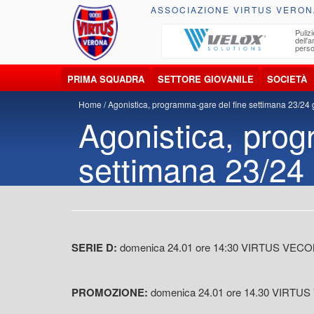
ASSOCIAZIONE VIRTUS VERON
ccolta, trasporto, smaltimento e recupero di
Pulizi
iuti e materiali riciclabili
dell'
perso
PRIMA SQUADRA
SETTORE GIOVANILE
SOCIETÀ
Home
Agonistica, programma-gare del fine settimana 23/24
Agonistica, prog
settimana 23/24
SERIE D:
domenica 24.01 ore 14:30 VIRTUS VEC
PROMOZIONE:
domenica 24.01 ore 14.30 VIRTU