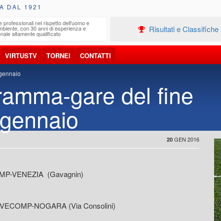
A DAL 1921
e professionali nel rispetto dell'uomo e
Edilizia
Risultati e Classifiche
ambiente, con 30 anni di esperienza e
Progetta
nale altamente qualificato
VIRTUSTV
TORNEI
CONTATTI
 gennaio
ramma-gare del fine
 gennaio
GEN 2016
20
OMP-VENEZIA (Gavagnin)
S VECOMP-NOGARA (Via Consolini)