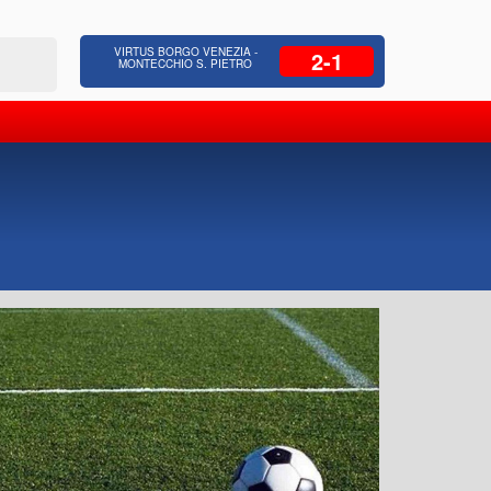
 Residenziale, Opere pubbliche,
Azienda Coop
VIRTUS BORGO VENEZIA -
2-1
zione Strade, Opere idrauliche, Bonifica
civili, facc
MONTECCHIO S. PIETRO