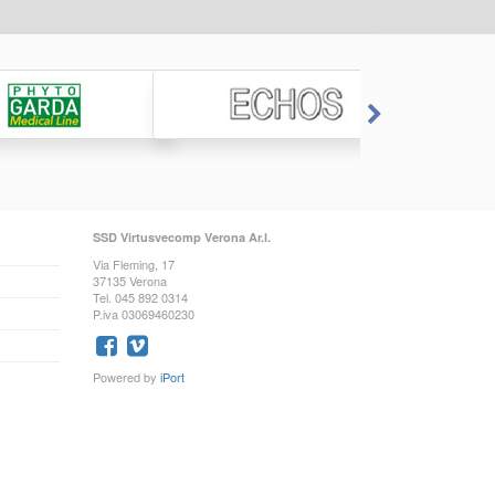
SSD Virtusvecomp Verona Ar.l.
Via Fleming, 17
37135 Verona
Tel. 045 892 0314
P.iva 03069460230
Powered by
iPort