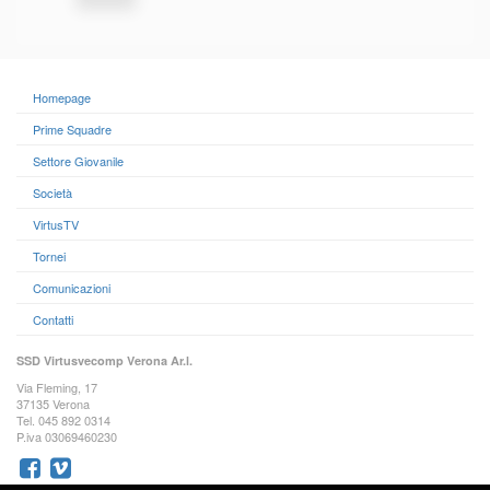
Homepage
Prime Squadre
Settore Giovanile
Società
VirtusTV
Tornei
Comunicazioni
Contatti
SSD Virtusvecomp Verona Ar.l.
Via Fleming, 17
37135 Verona
Tel. 045 892 0314
P.iva 03069460230