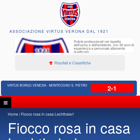
ASSOCIAZIONE VIRTUS VERONA DAL 1921
to e
Pulizie professionali nel rispetto
iclabili
dell'uomo e dell'ambiente, con 30 anni di
esperienza e personale altamente
qualificato
Risultati e Classifiche
VIRTUS BORGO VENEZIA - MONTECCHIO S. PIETRO
2-1
Home
Fiocco rosa in casa Lechthaler!
Fiocco rosa in casa