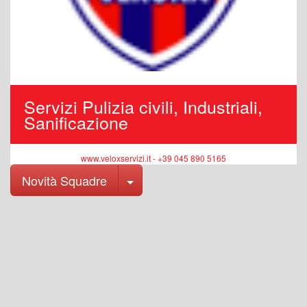
Servizi Pulizia civili, Industriali,
Sanificazione
www.veloxservizi.it - +39 045 890 5165
Toggle Dropdown
Novità Squadre