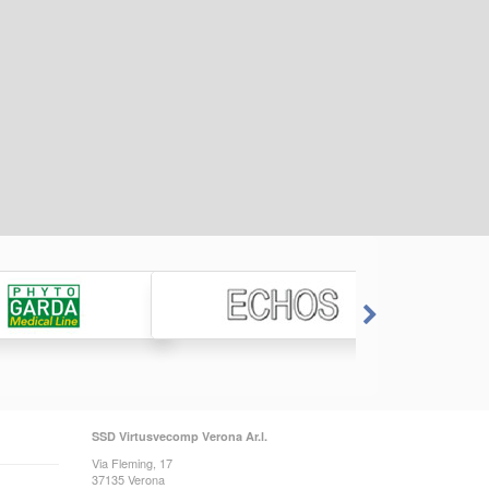
SSD Virtusvecomp Verona Ar.l.
Via Fleming, 17
37135 Verona