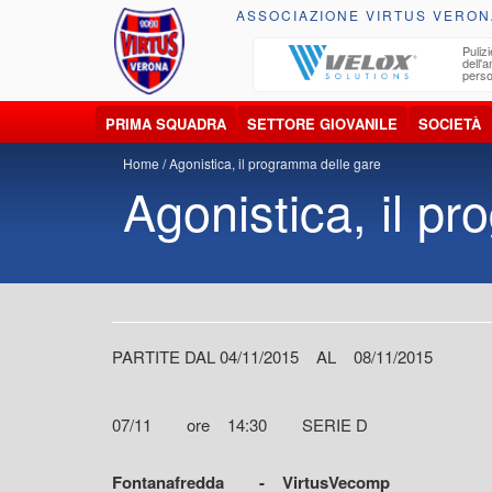
ASSOCIAZIONE VIRTUS VERON
olta, trasporto, smaltimento e recupero di
Pulizie
ti e materiali riciclabili
dell'am
persona
PRIMA SQUADRA
SETTORE GIOVANILE
SOCIETÀ
Home
Agonistica, il programma delle gare
Agonistica, il p
PARTITE DAL 04/11/2015 AL 08/11/2015
07/11 ore 14:30 SERIE D
Fontanafredda - VirtusVecomp