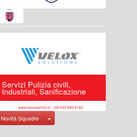
Servizi Pulizia civili,
Edilizi
Industriali, Sanificazione
pubbli
www.veloxservizi.it - +39 045 890 5165
ww
Toggle Dropdown
Novità Squadre