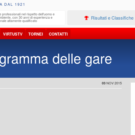
A DAL 1921
 professionali nel rispetto dell'uomo e
Edilizia R
Risultati e Classifiche
biente, con 30 anni di esperienza e
Progettaz
le altamente qualificato
VIRTUSTV
TORNEI
CONTATTI
rogramma delle gare
NOV 2015
03