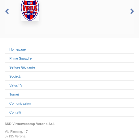
Homepage
Prime Squadre
Settore Giovanile
Società
VirtusTV
Tornei
Comunicazioni
Contatti
SSD Virtusvecomp Verona Ar.l.
Via Fleming, 17
37135 Verona