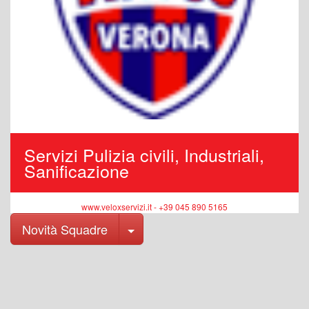
Servizi Pulizia civili, Industriali,
Sanificazione
www.veloxservizi.it - +39 045 890 5165
Toggle Dropdown
Novità Squadre