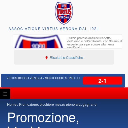
ASSOCIAZIONE VIRTUS VERONA DAL 1921
Pulizie professionali nel rispetto
dell'uomo e dell'ambiente, con 30 anni di
esperienza e personale altamente
qualificato
Risultati e Classifiche
VIRTUS BORGO VENEZIA - MONTECCHIO S. PIETRO
2-1
Home
Promozione, bicchiere mezzo pieno a Lugagnano
Promozione,