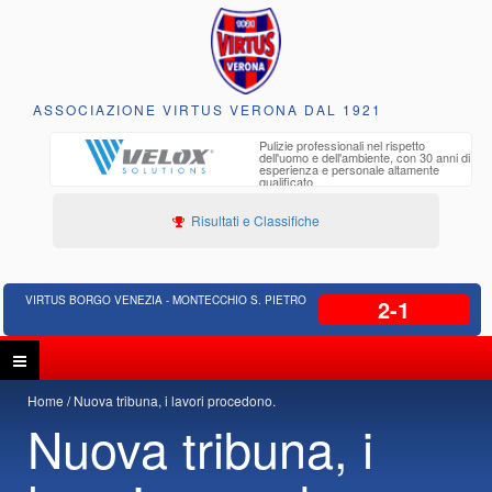
ASSOCIAZIONE VIRTUS VERONA DAL 1921
to e
Pulizie professionali nel rispetto
iclabili
dell'uomo e dell'ambiente, con 30 anni di
esperienza e personale altamente
qualificato
Risultati e Classifiche
VIRTUS BORGO VENEZIA - MONTECCHIO S. PIETRO
2-1
Home
Nuova tribuna, i lavori procedono.
Nuova tribuna, i