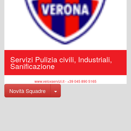
Servizi Pulizia civili, Industriali,
Sanificazione
www.veloxservizi.it - +39 045 890 5165
Toggle Dropdown
Novità Squadre