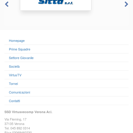
Homepage
Prime Squadre
Settore Giovanile
Società
VirtusTV
Tornei
Comunicazioni
Contatti
SSD Virtusvecomp Verona Ar.l.
Via Fleming, 17
37135 Verona
Tel. 045 892 0314
P.iva 03069460230