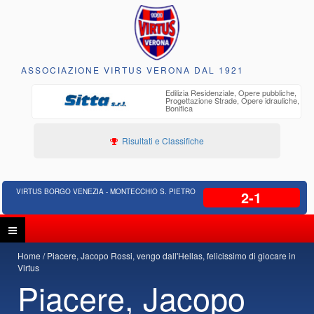
ASSOCIAZIONE VIRTUS VERONA DAL 1921
o
Edilizia Residenziale, Opere pubbliche,
30 anni di
Progettazione Strade, Opere idrauliche,
ente
Bonifica
Risultati e Classifiche
VIRTUS BORGO VENEZIA - MONTECCHIO S. PIETRO
2-1
Home
Piacere, Jacopo Rossi, vengo dall'Hellas, felicissimo di giocare in
Virtus
Piacere, Jacopo