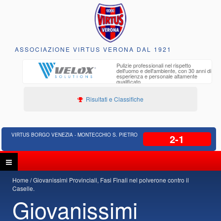
ASSOCIAZIONE VIRTUS VERONA DAL 1921
to e
Pulizie professionali nel rispetto
iclabili
dell'uomo e dell'ambiente, con 30 anni di
esperienza e personale altamente
qualificato
Risultati e Classifiche
VIRTUS BORGO VENEZIA - MONTECCHIO S. PIETRO
2-1
Home
Giovanissimi Provinciali, Fasi Finali nel polverone contro il
Caselle.
Giovanissimi