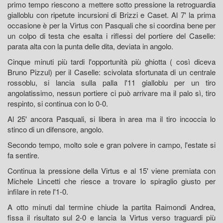
primo tempo riescono a mettere sotto pressione la retroguardia
gialloblu con ripetute incursioni di Brizzi e Caset. Al 7' la prima
occasione è per la Virtus con Pasquali che si coordina bene per
un colpo di testa che esalta i riflessi del portiere del Caselle:
parata alta con la punta delle dita, deviata in angolo.
Cinque minuti più tardi l'opportunità più ghiotta ( così diceva
Bruno Pizzul) per il Caselle: scivolata sfortunata di un centrale
rossoblu, si lancia sulla palla l'11 gialloblu per un tiro
angolatissimo, nessun portiere ci può arrivare ma il palo sì, tiro
respinto, si continua con lo 0-0.
Al 25' ancora Pasquali, si libera in area ma il tiro incoccia lo
stinco di un difensore, angolo.
Secondo tempo, molto sole e gran polvere in campo, l'estate si
fa sentire.
Continua la pressione della Virtus e al 15' viene premiata con
Michele Lincetti che riesce a trovare lo spiraglio giusto per
infilare in rete l'1-0.
A otto minuti dal termine chiude la partita Raimondi Andrea,
fissa il risultato sul 2-0 e lancia la Virtus verso traguardi più