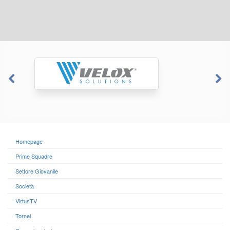
Homepage
Prime Squadre
Settore Giovanile
Società
VirtusTV
Tornei