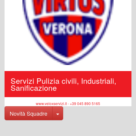
Servizi Pulizia civili, Industriali,
Sanificazione
www.veloxservizi.it - +39 045 890 5165
Toggle Dropdown
Novità Squadre