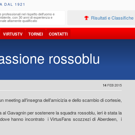
A DAL 1921
e professionali nel rispetto dell'uomo e
Edilizia
Risultati e Classifiche
ambiente, con 30 anni di esperienza e
Progetta
nale altamente qualificato
VIRTUSTV
TORNEI
CONTATTI
passione rossoblu
FEB 2015
14
un meeting all'insegna dell'amicizia e dello scambio di cortesie,
a al Gavagnin per sostenere la squadra rossoblu, ieri è stata la
no dove hanno incontrato i VirtusFans scozzezi di Aberdeen, i