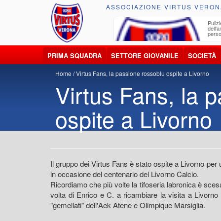
ASSOCIAZIONE VIRTUS VERON
ccolta, trasporto, smaltimento e recupero di
Pulizi
iuti e materiali riciclabili
dell'
perso
PRIMA SQUADRA
SETTORE GIOVANILE
SOCIETÀ
Home
Virtus Fans, la passione rossoblu ospite a Livorno
Virtus Fans, la 
ospite a Livorno
Il gruppo dei Virtus Fans è stato ospite a Livorno per 
in occasione del centenario del Livorno Calcio.
Ricordiamo che più volte la tifoseria labronica è sces
volta di Enrico e C. a ricambiare la visita a Livor
"gemellati" dell'Aek Atene e Olimpique Marsiglia.