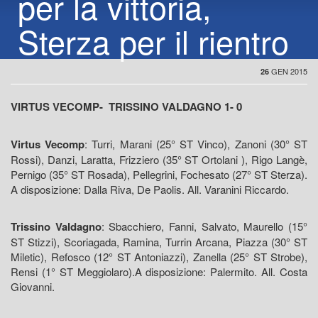
per la vittoria,
Sterza per il rientro
GEN 2015
26
VIRTUS VECOMP- TRISSINO VALDAGNO 1- 0
Virtus Vecomp
: Turri, Marani (25° ST Vinco), Zanoni (30° ST
Rossi), Danzi, Laratta, Frizziero (35° ST Ortolani ), Rigo Langè,
Pernigo (35° ST Rosada), Pellegrini, Fochesato (27° ST Sterza).
A disposizione: Dalla Riva, De Paolis. All. Varanini Riccardo.
Trissino Valdagno
: Sbacchiero, Fanni, Salvato, Maurello (15°
ST Stizzi), Scoriagada, Ramina, Turrin Arcana, Piazza (30° ST
Miletic), Refosco (12° ST Antoniazzi), Zanella (25° ST Strobe),
Rensi (1° ST Meggiolaro).A disposizione: Palermito. All. Costa
Giovanni.