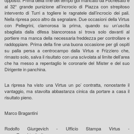
opposto. Prima della fine del tempo gol mancato da Fochesato e
al 32° grande punizione all’incrocio di Piazza con strepitoso
intervento di Turri a togliere le ragnatele dall’incrocio dei pali.
Nella ripresa poco altro da segnalare. Due occasioni della Virtus
con Pellegrini, clamorosa la prima, quando su un’uscita
sbagliata dalla difesa biancorossa si trova solo davanti al
portiere ma manca della necessaria freddezza per controllare e
raddoppiare. Prima della fine una buona occasione per gli ospiti
su palla persa a centrocampo dalla Virtus e Frizziero che,
rimasto solo, salva il risultato con una scivolata al limite dell’area
che ha messo a repentaglio le coronarie del Mister e del suo
Dirigente in panchina.
La ripresa ha visto una Virtus un po’ contratta, nonostante il
vantaggio, ma stavolta abbastanza cinica da portare a casa il
risultato pieno.
Marco Bragantini
Rodolfo Giurgevich - Ufficio Stampa Virtus -