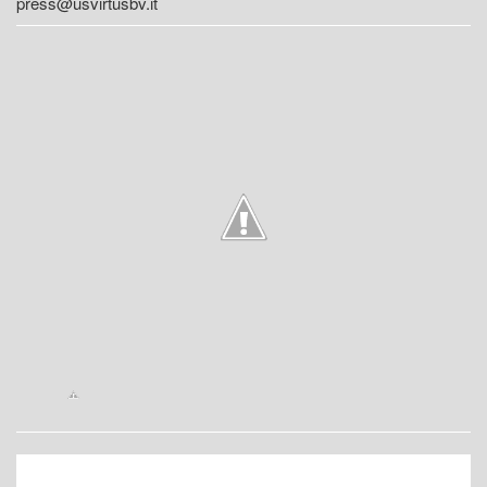
press@usvirtusbv.it