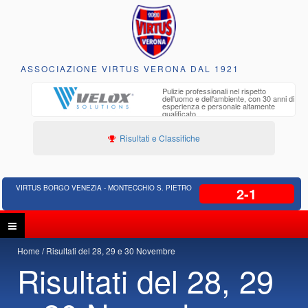
ASSOCIAZIONE VIRTUS VERONA DAL 1921
to e
Pulizie professionali nel rispetto
iclabili
dell'uomo e dell'ambiente, con 30 anni di
esperienza e personale altamente
qualificato
Risultati e Classifiche
VIRTUS BORGO VENEZIA - MONTECCHIO S. PIETRO
2-1
Home
Risultati del 28, 29 e 30 Novembre
Risultati del 28, 29