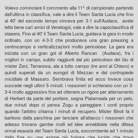
Volevo cominciare il commento alla 11^ di campionato partendo
dall'ultima in classifica, vale a dire il Team Santa Lucia che fino
al 40' del secondo tempo vinceva per 3-1 sull'Audace, avete
letto bene cari amici di Venetogol, vale a dire la capoclassifica di
stasera. Fino al 40' il Team Santa Lucia, guidava la gara in modo
ordinato, con un 4-3-3 che produceva una gran pressing a
centrocampo e verticalizzazioni molto pericolose. La gara era
iniziata con un gran gol di Alberto Rancan (Audace), fra i
migliori in campo, subito raggiunti dal più pericoloso dei blu di
mister Zeni, Terranova, ala a tutto campo (tre anni al Chievo) e
quindi superati da un eurogol di Mezzan e dal contropiede
micidiale di Massaro. Sembrava finita ed ecco invece cosa
succede negli ultimi 5 minuti: i rossoneri si schierano con un 3-
3-4 molto aggressivo fino ad ottenere un rigore per atterramento
di Herbert da parte del portiere, segna Platameala per un pelo,
due minuti dopo ci pensa Zogu a pareggiare i conti proprio
quando l'arbitro chiama i minuti di recupero. Mister Biroli fa il
baritono dalla panchina per lanciare all'attacco i rossoneri che
adesso trovano gambe molli ed idee annebbiate nella difesa
ormai esausta del Team Santa Lucia, soccombente ad 1 minuto
dalla fine su una azione più furiosa che lucida che trova