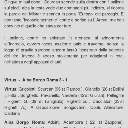
Cinque minuti dopo, Scurcan scende sulla destra con il pallone
sui piedi, alza la testa vede due compagni più indietro, si ricorda
le parole del Mister e scarica in porta l'Eurogol del pareggio. E
non tanto "incoscientemente" come è scritto su L'Arena, ma ben
convinto di quello che stava per fare.
Il pallone, come ho spiegato in cronaca, si addormenta
all'incrocio, ovvero tocca assieme palo e traversa: senza la
legge di gravità sarebbe ancora lassù incastrato dalla potenza
del tiro. Invece è sceso mollemente per adagiarsi in rete,
nell'attesa degli applausi di tutti.
Virtus - Alba Borgo Roma 3 - 1
Virtus
: Grigoletti Scurcan (36’st Rampo ), Gianello (26’st Bellini
), Fittà , Borghetto, Pavanello, Nardella (42'st Giuliari), Pellegrini
, Righetti G. (39' st Fanigliulo), Righetti G. , Cacciatori (33’st
Righetti A.). A disposizione: Bongiovanni, Conti. Allenatore:
Caldana
Alba Borgo Roma
: Aduini, Acampora ( 22’ st Zappone),