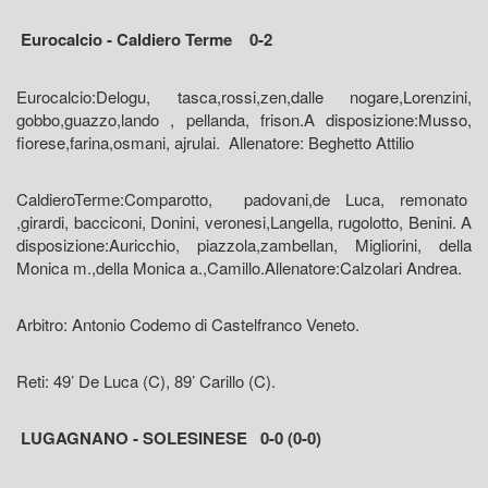
Eurocalcio - Caldiero Terme 0-2
Eurocalcio:Delogu, tasca,rossi,zen,dalle nogare,Lorenzini,
gobbo,guazzo,lando , pellanda, frison.A disposizione:Musso,
fiorese,farina,osmani, ajrulai. Allenatore: Beghetto Attilio
CaldieroTerme:Comparotto, padovani,de Luca, remonato
,girardi, bacciconi, Donini, veronesi,Langella, rugolotto, Benini. A
disposizione:Auricchio, piazzola,zambellan, Migliorini, della
Monica m.,della Monica a.,Camillo.Allenatore:Calzolari Andrea.
Arbitro: Antonio Codemo di Castelfranco Veneto.
Reti: 49’ De Luca (C), 89’ Carillo (C).
LUGAGNANO - SOLESINESE 0-0 (0-0)