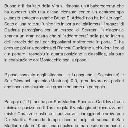
Buono è il risultato della Virtus, rimonta un'Albaborgoroma che
ha opposto solo una difesa elegante contro un centrocampo
piuttosto sottotono (anche Bruno El Addadi non ha brillato oggi).
Sotto di una rete sull'unico tiro in porta dei giallorossi, i ragazzi di
Caldana pareggiano con un eurogol di Scurcan: in diagonale
scarica un gran destro che si "addormenta" nella parte interna
dell'incrocio dei pali per depositarsi mollemente in porta. Ci ha
pensato poi una doppietta di Righetti Guglielmo a chiudere i conti
e a portare i rossoblu in quarta posizione in classifica, sia pure
in coabitazione col Montecchio oggi a riposo.
Riposo assoluto degli attaccanti a Lugagnano ( Solesinese) e
San Giovanni Lupatoto (Mestrino), 0-0, gran lavoro dei portieri
che hanno assicurato alle proprie squadre un pareggio.
Pareggio (1-1) anche per San Martino Speme a Cadidavid: una
micidiale punizione di Torni regala il vantaggio ai biancozzaurri.
mister Corazzoli sostiene i suoi verso il pareggio che arriva con
De Martiis. Secondo tempo ricco di colpi di scena, il San
Martino resta in 10 per una espulsione ma riesce comunque a