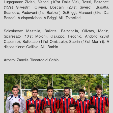
Lugagnano: Ziviani, Vanoni (10'st Dalla Via), Rossi, Boschetti
(15'st Silvestri), Olivieri, Boscaini (23'st Sivero), Busatta,
Scandola, Padovani (1'st Barbieri), G.Briggi, Marconi (39'st Dal
Bosco). A disposizione: A.Briggi. All.: Tomelleri.
Solesinese: Mastella, Ballotta, Balzonella, Olivato, Menin,
Sparesato (10'st Molon), Galuppo, Fecchio, Andolfo (25'st
Capuzzo), Bellettato (19'st Omizzolo), Saorin (43'st Martini). A
disposizione: Galliolo. All.: Barbin.
Arbitro: Zanella Riccardo di Schio.