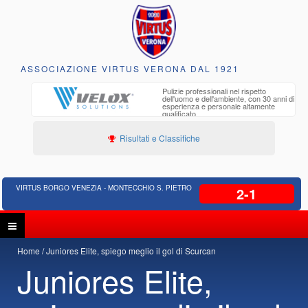
ASSOCIAZIONE VIRTUS VERONA DAL 1921
ali nel rispetto
Edilizia Residenziale, Opere p
ambiente, con 30 anni di
Progettazione Strade, Opere i
rsonale altamente
Bonifica
Risultati e Classifiche
VIRTUS BORGO VENEZIA - MONTECCHIO S. PIETRO
2-1
Home
Juniores Elite, spiego meglio il gol di Scurcan
Juniores Elite,