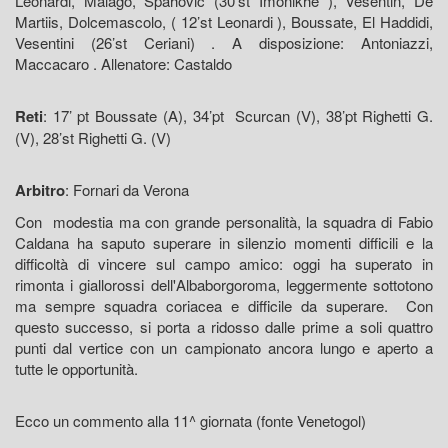
Leonardi, Malagò, Spahovic (30’st Imonikhe ), Vesentin, De
Martiis, Dolcemascolo, ( 12’st Leonardi ), Boussate, El Haddidi,
Vesentini (26’st Ceriani) . A disposizione: Antoniazzi,
Maccacaro . Allenatore: Castaldo
Reti
: 17’ pt Boussate (A), 34’pt Scurcan (V), 38’pt Righetti G.
(V), 28’st Righetti G. (V)
Arbitro
: Fornari da Verona
Con modestia ma con grande personalità, la squadra di Fabio
Caldana ha saputo superare in silenzio momenti difficili e la
difficoltà di vincere sul campo amico: oggi ha superato in
rimonta i giallorossi dell'Albaborgoroma, leggermente sottotono
ma sempre squadra coriacea e difficile da superare. Con
questo successo, si porta a ridosso dalle prime a soli quattro
punti dal vertice con un campionato ancora lungo e aperto a
tutte le opportunità.
Ecco un commento alla 11^ giornata (fonte Venetogol)