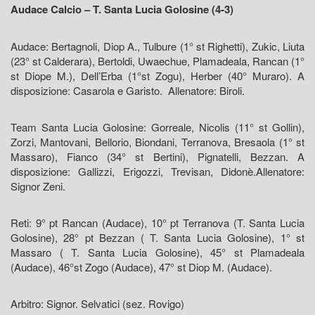
Audace Calcio – T. Santa Lucia Golosine (4-3)
Audace: Bertagnoli, Diop A., Tulbure (1° st Righetti), Zukic, Liuta
(23° st Calderara), Bertoldi, Uwaechue, Plamadeala, Rancan (1°
st Diope M.), Dell’Erba (1°st Zogu), Herber (40° Muraro). A
disposizione: Casarola e Garisto. Allenatore: Biroli.
Team Santa Lucia Golosine: Gorreale, Nicolis (11° st Gollin),
Zorzi, Mantovani, Bellorio, Biondani, Terranova, Bresaola (1° st
Massaro), Fianco (34° st Bertini), Pignatelli, Bezzan. A
disposizione: Gallizzi, Erigozzi, Trevisan, Didonè.Allenatore:
Signor Zeni.
Reti: 9° pt Rancan (Audace), 10° pt Terranova (T. Santa Lucia
Golosine), 28° pt Bezzan ( T. Santa Lucia Golosine), 1° st
Massaro ( T. Santa Lucia Golosine), 45° st Plamadeala
(Audace), 46°st Zogo (Audace), 47° st Diop M. (Audace).
Arbitro: Signor. Selvatici (sez. Rovigo)