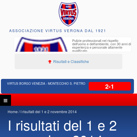
ASSOCIAZIONE VIRTUS VERONA DAL 1921
to e
Pulizie professionali nel rispetto
iclabili
dell'uomo e dell'ambiente, con 30 anni di
esperienza e personale altamente
qualificato
Risultati e Classifiche
VIRTUS BORGO VENEZIA - MONTECCHIO S. PIETRO
2-1
Home
I risultati del 1 e 2 novembre 2014
I risultati del 1 e 2