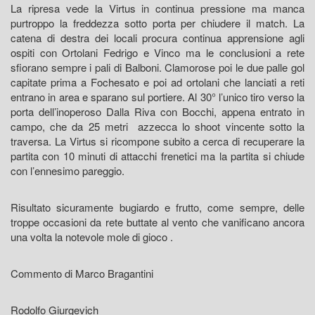
La ripresa vede la Virtus in continua pressione ma manca
purtroppo la freddezza sotto porta per chiudere il match. La
catena di destra dei locali procura continua apprensione agli
ospiti con Ortolani Fedrigo e Vinco ma le conclusioni a rete
sfiorano sempre i pali di Balboni. Clamorose poi le due palle gol
capitate prima a Fochesato e poi ad ortolani che lanciati a reti
entrano in area e sparano sul portiere. Al 30° l’unico tiro verso la
porta dell’inoperoso Dalla Riva con Bocchi, appena entrato in
campo, che da 25 metri azzecca lo shoot vincente sotto la
traversa. La Virtus si ricompone subito a cerca di recuperare la
partita con 10 minuti di attacchi frenetici ma la partita si chiude
con l’ennesimo pareggio.
Risultato sicuramente bugiardo e frutto, come sempre, delle
troppe occasioni da rete buttate al vento che vanificano ancora
una volta la notevole mole di gioco .
Commento di Marco Bragantini
Rodolfo Giurgevich