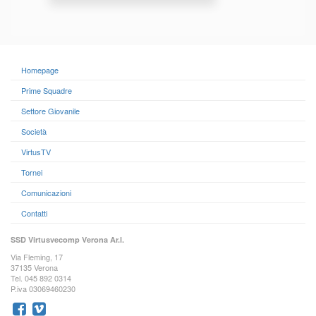
Homepage
Prime Squadre
Settore Giovanile
Società
VirtusTV
Tornei
Comunicazioni
Contatti
SSD Virtusvecomp Verona Ar.l.
Via Fleming, 17
37135 Verona
Tel. 045 892 0314
P.iva 03069460230