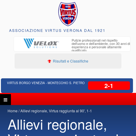
ASSOCIAZIONE VIRTUS VERONA DAL 1921
to e
Pulizie professionali nel rispetto
iclabili
dell'uomo e dell'ambiente, con 30 anni di
esperienza e personale altamente
qualificato
Risultati e Classifiche
VIRTUS BORGO VENEZIA - MONTECCHIO S. PIETRO
2-1
Home
Allievi regionale, Virtus raggiunta al 90', 1-1
Allievi regionale,