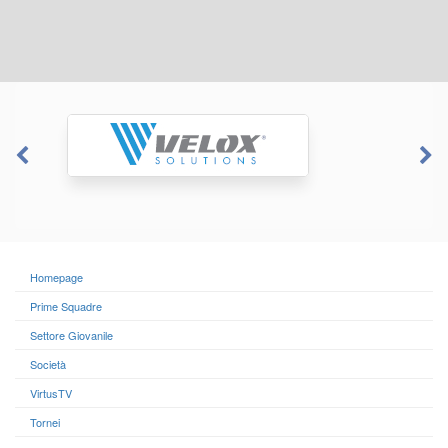
Homepage
Prime Squadre
Settore Giovanile
Società
VirtusTV
Tornei