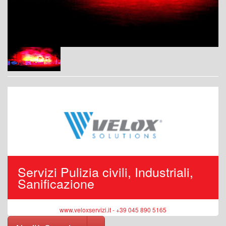
Servizi Pulizia civili, Industriali,
Sanificazione
www.veloxservizi.it - +39 045 890 5165