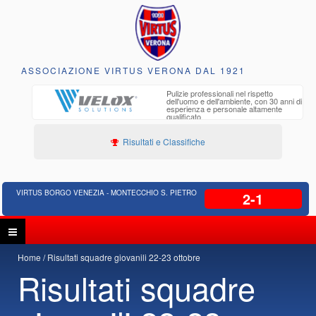
ASSOCIAZIONE VIRTUS VERONA DAL 1921
to e
Pulizie professionali nel rispetto
iclabili
dell'uomo e dell'ambiente, con 30 anni di
esperienza e personale altamente
qualificato
Risultati e Classifiche
VIRTUS BORGO VENEZIA - MONTECCHIO S. PIETRO
2-1
Home
Risultati squadre giovanili 22-23 ottobre
Risultati squadre