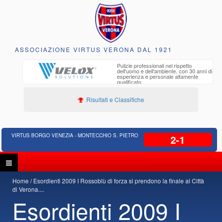
ASSOCIAZIONE VIRTUS VERONA DAL 1921
to e
Pulizie professionali nel rispetto
iclabili
dell'uomo e dell'ambiente, con 30 anni di
esperienza e personale altamente
qualificato
Risultati e Classifiche
VIRTUS BORGO VENEZIA - MONTECCHIO S. PIETRO
2-1
Home
Esordienti 2009 I Rossoblù di forza si prendono la finale al Città
di Verona....
Esordienti 2009 I