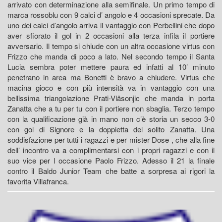
arrivato con determinazione alla semifinale. Un primo tempo di
marca rossoblu con 9 calci d’ angolo e 4 occasioni sprecate. Da
uno dei calci d’angolo arriva il vantaggio con Perbellini che dopo
aver sfiorato il gol in 2 occasioni alla terza infila il portiere
avversario. Il tempo si chiude con un altra occasione virtus con
Frizzo che manda di poco a lato. Nel secondo tempo il Santa
Lucia sembra poter mettere paura ed infatti al 10’ minuto
penetrano in area ma Bonetti è bravo a chiudere. Virtus che
macina gioco e con più intensità va in vantaggio con una
bellissima triangolazione Prati-Vlâsonjic che manda in porta
Zanatta che a tu per tu con il portiere non sbaglia. Terzo tempo
con la qualificazione già in mano non c’è storia un secco 3-0
con gol di Signore e la doppietta del solito Zanatta. Una
soddisfazione per tutti i ragazzi e per mister Dose , che alla fine
dell’ incontro va a complimentarsi con i propri ragazzi e con il
suo vice per l occasione Paolo Frizzo. Adesso il 21 la finale
contro il Baldo Junior Team che batte a sorpresa ai rigori la
favorita Villafranca.