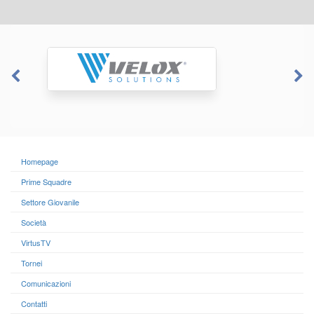
Homepage
Prime Squadre
Settore Giovanile
Società
VirtusTV
Tornei
Comunicazioni
Contatti