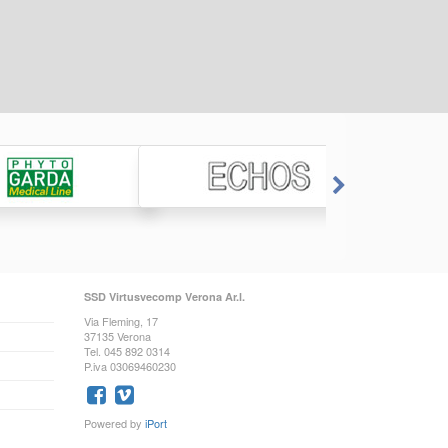
SSD Virtusvecomp Verona Ar.l.
Via Fleming, 17
37135 Verona
Tel. 045 892 0314
P.iva 03069460230
Powered by
iPort