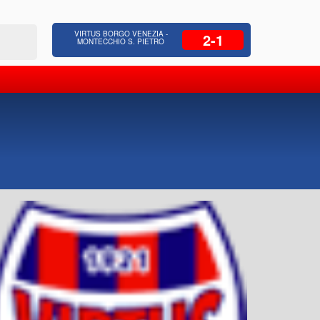
 Residenziale, Opere pubbliche,
Azienda Coop
VIRTUS BORGO VENEZIA -
2-1
zione Strade, Opere idrauliche, Bonifica
civili, facc
MONTECCHIO S. PIETRO