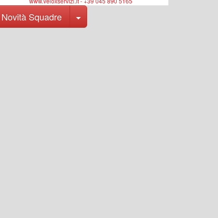
www.veloxservizi.it - +39 045 890 5165
Toggle Dropdown
Novità Squadre