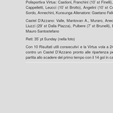
Polisportiva Virtus: Castioni, Franchini (10’ st Finell
Cappelletti, Leucci (10’ st Brotto), Angelini (10’ st
Sordo, Annechini, Kunsunga Allenatore: Gaetano Fal
Castel D’Azzano: Valle, Mantovan A., Muraro, Anedd
Liuzzi (29’ st Dalla Piazza), Pulbere (7’ st Brunelli),
Mauro Santostefano
Reti: 35’ pt Sunday (nella foto)
Con 10 Risultati utili consecutivi e la Virtus vola a 2
contro un Castel D'Azzano pronto alle ripartenza pe
partita allo scadere del primo tempo con il 14 gol in 