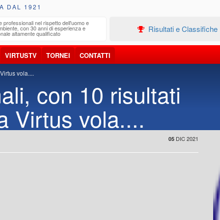
A DAL 1921
e professionali nel rispetto dell'uomo e
Edilizia
Risultati e Classifiche
ambiente, con 30 anni di esperienza e
Progetta
nale altamente qualificato
VIRTUSTV
TORNEI
CONTATTI
irtus vola....
i, con 10 risultati
a Virtus vola....
DIC 2021
05