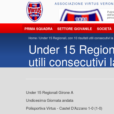
ASSOCIAZIONE VIRTUS VERON
ccolta, trasporto, smaltimento e recupero di
Pulizi
iuti e materiali riciclabili
dell'
perso
PRIMA SQUADRA
SETTORE GIOVANILE
SOCIETÀ
Home
Under 15 Regionali, con 10 risultati utili consecutivi la V
Under 15 Regional
utili consecutivi l
Under 15 Regionali Girone A
Undicesima Giornata andata
Polisportiva Virtus - Castel D’Azzano 1-0 (1-0)