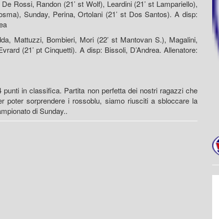
i), De Rossi, Randon (21’ st Wolf), Leardini (21’ st Lampariello),
 Cosma), Sunday, Perina, Ortolani (21’ st Dos Santos). A disp:
lea
a, Mattuzzi, Bombieri, Mori (22’ st Mantovan S.), Magalini,
 Evrard (21’ pt Cinquetti). A disp: Bissoli, D’Andrea. Allenatore:
4 punti in classifica. Partita non perfetta dei nostri ragazzi che
r poter sorprendere i rossoblu, siamo riusciti a sbloccare la
campionato di Sunday..