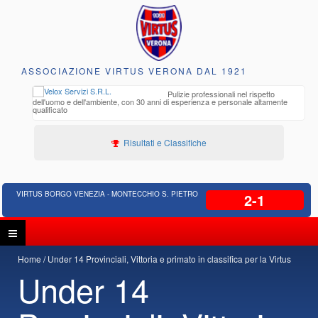
ASSOCIAZIONE VIRTUS VERONA DAL 1921
to e
Pulizie professionali nel rispetto
iclabili
dell'uomo e dell'ambiente, con 30 anni di esperienza e personale altamente
qualificato
Risultati e Classifiche
VIRTUS BORGO VENEZIA - MONTECCHIO S. PIETRO
2-1
Home
Under 14 Provinciali, Vittoria e primato in classifica per la Virtus
Under 14