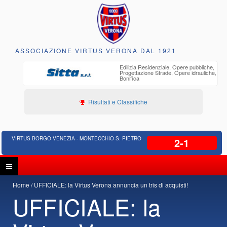
ASSOCIAZIONE VIRTUS VERONA DAL 1921
o
Edilizia Residenziale, Opere pubbliche,
30 anni di
Progettazione Strade, Opere idrauliche,
ente
Bonifica
Risultati e Classifiche
VIRTUS BORGO VENEZIA - MONTECCHIO S. PIETRO
2-1
Home
UFFICIALE: la Virtus Verona annuncia un tris di acquisti!
UFFICIALE: la